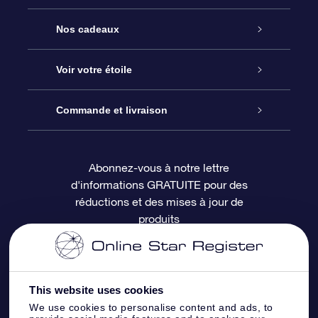
Service
Nos cadeaux
À propos de l’OSR
Cadeau d’étoile en ligne
Voir votre étoile
Nous contacter
Coffret cadeau OSR
Registre des étoiles
Commande et livraison
Le blog
Cadeau Super Star
Appli OSR Star Finder
Connexion client
Abonnez-vous à notre lettre
d'informations GRATUITE pour des
Questions fréquemment posées
Carte cadeau OSR
Page d’accueil personnalisée
Informations de paiement
réductions et des mises à jour de
produits
Revues
Cadeaux d’entreprise
Un million d’étoiles
Informations d’expédition
Écran de veille OSR
Politique de retour
This website uses cookies
We use cookies to personalise content and ads, to
Appli Voler vers les étoiles
Constellations