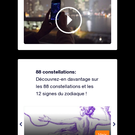
88 constellations:
Découvrez-en davantage sur
les 88 constellations et les
12 signes du zodiaque !
Andromeda - Andromède
Antli
Voir
Voir