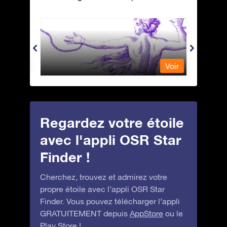
Andromeda - Andromède
Antli
Voir
Voir
Regardez votre étoile
avec l'appli OSR Star
Finder !
Cherchez, trouvez et admirez votre
propre étoile avec l’appli OSR Star
Finder. Vous pouvez télécharger l’appli
GRATUITEMENT depuis
AppStore
ou le
Play Store
!