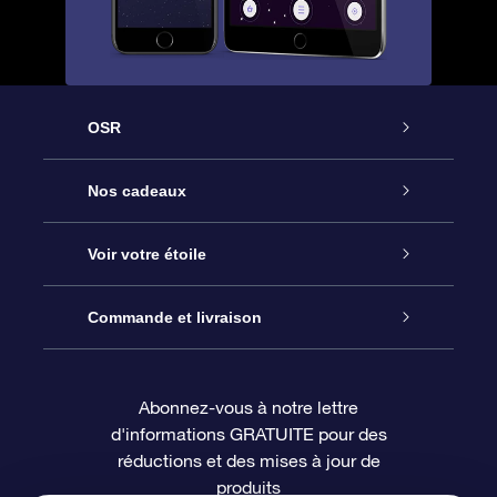
OSR
Service
Nos cadeaux
À propos de l’OSR
Cadeau d’étoile en ligne
Voir votre étoile
Nous contacter
Coffret cadeau OSR
Registre des étoiles
Commande et livraison
Le blog
Cadeau Super Star
Appli OSR Star Finder
Connexion client
Abonnez-vous à notre lettre
d'informations GRATUITE pour des
Questions fréquemment posées
Carte cadeau OSR
Page d’accueil personnalisée
Informations de paiement
réductions et des mises à jour de
produits