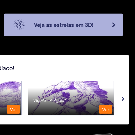
Veja as estrelas em 3D!
íaco!
Aquila - A Águia
Aqua
Ver
Ver