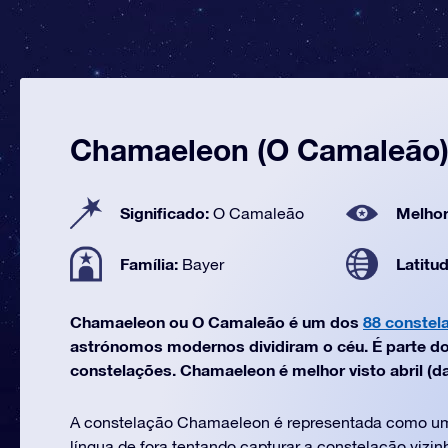
Chamaeleon (O Camaleão
Significado:
Melhor
O Camaleão
Família:
Latitu
Bayer
Chamaeleon ou O Camaleão é um dos
88 constel
astrónomos modernos dividiram o céu. É parte do 
constelações. Chamaeleon é melhor visto abril (das
A constelação Chamaeleon é representada como u
língua de fora tentando capturar a constelação vizin