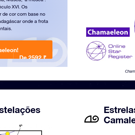
culo XVI. Os
 de cor com base no
agáscar onde a frota
ntais.
aeleon!
De 2592 ₹
Chama
stelações
Estrela
Camale