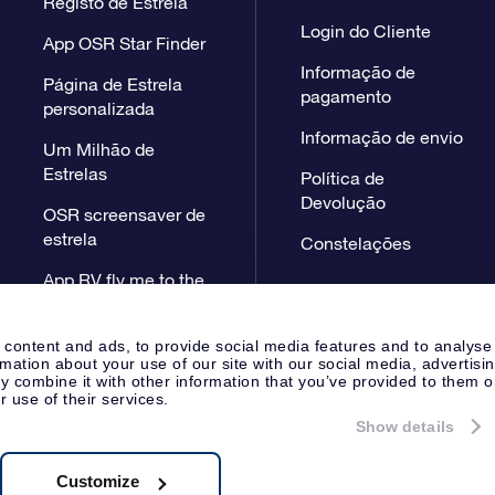
Registo de Estrela
Login do Cliente
App OSR Star Finder
Informação de
Página de Estrela
pagamento
personalizada
Informação de envio
Um Milhão de
Estrelas
Política de
Devolução
OSR screensaver de
estrela
Constelações
App RV fly me to the
stars
 content and ads, to provide social media features and to analyse
rmation about your use of our site with our social media, advertisi
 combine it with other information that you’ve provided to them o
r use of their services.
Show details
Página de Imprensa
Declaração
Apeldoorn, The Netherlands
38.62.722B01
Customize