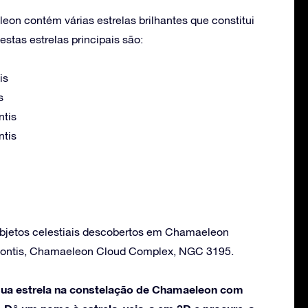
on contém várias estrelas brilhantes que constitui
stas estrelas principais são:
is
s
ntis
ntis
objetos celestiais descobertos em Chamaeleon
eontis, Chamaeleon Cloud Complex, NGC 3195.
ua estrela na constelação de Chamaeleon com