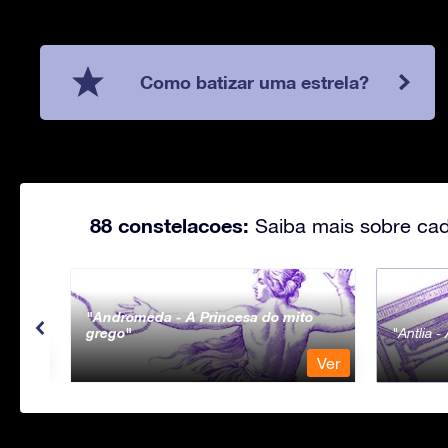
Como batizar uma estrela?
88 constelacoes:
Saiba mais sobre cad
Andromeda - A Princesa do mito
grego
Antlia 
Ver
Ver