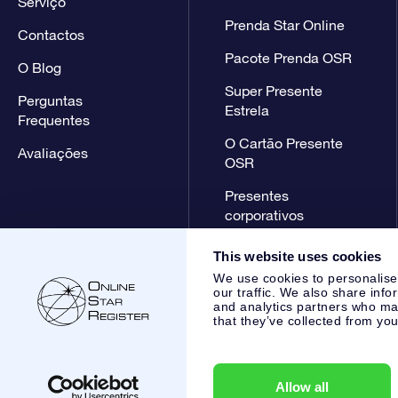
Serviço
Prenda Star Online
Contactos
Pacote Prenda OSR
O Blog
Super Presente
Perguntas
Estrela
Frequentes
O Cartão Presente
Avaliações
OSR
Presentes
corporativos
This website uses cookies
We use cookies to personalise
our traffic. We also share info
and analytics partners who may
that they’ve collected from you
Online Star Register BV
- Laan van de Maagd 83, 7324 BT 
,
Apoio ao Cliente:
help@osr.org
KVK: 60333553, VAT: NL 85
Allow all