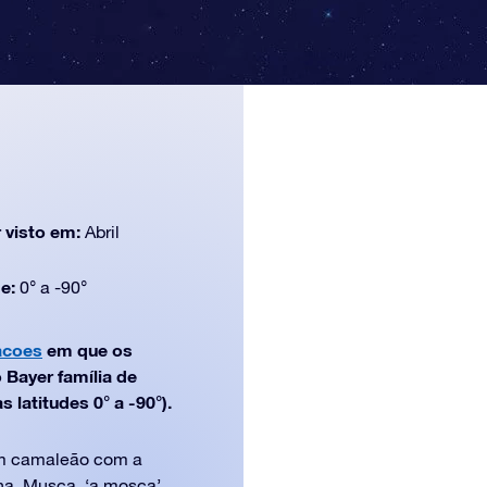
)
 visto em:
Abril
de:
0° a -90°
acoes
em que os
Bayer família de
 latitudes 0° a -90°).
m camaleão com a
ha, Musca, ‘a mosca’.