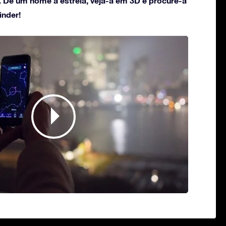
. Dê um nome à estrela, veja-a em 3D e procure-a
inder!