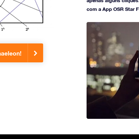
apenas alguns cliques
com a App OSR Star F
aeleon!