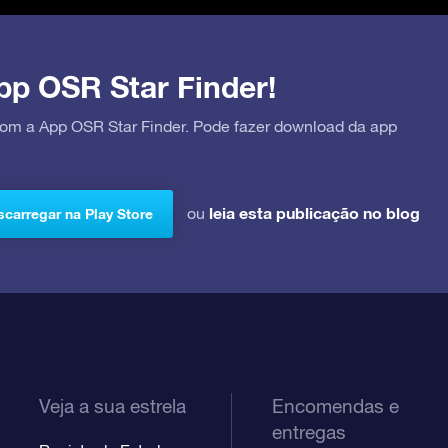
pp OSR Star Finder!
 com a App OSR Star Finder. Pode fazer download da app
leia esta publicação no blog
ou
carregar na Play Store
Veja a sua estrela
Encomendas e
entregas