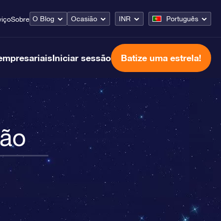
O Blog
Ocasião
INR
Português
viço
Sobre
empresariais
Iniciar sessão
Batize uma estrela!
eão