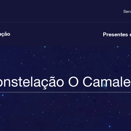
Ser
ação
Presentes 
nstelação O Camal