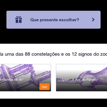
Que presente escolher?
a uma das 88 constelações e os 12 signos do zod
- A Bomba de Ar
Apus - A Ave do Paraíso
Ver