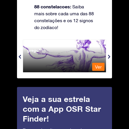
88 constelacoes:
Saiba
mais sobre cada uma das 88
constelações e os 12 signos
do zodíaco!
Andromeda - A Princesa do mito
Antli
grego
Ver
Ver
Veja a sua estrela
com a App OSR Star
Finder!