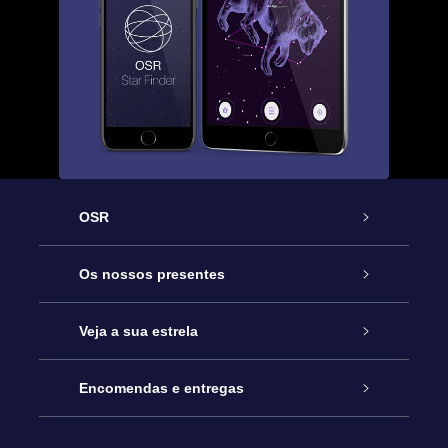
OSR
Serviço
Os nossos presentes
Contactos
Prenda Star Online
Veja a sua estrela
O Blog
Pacote Prenda OSR
Registo de Estrela
Encomendas e entregas
Perguntas Frequentes
Super Presente Estrela
App OSR Star Finder
Login do Cliente