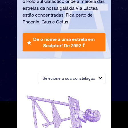
o Polo Sul Galáctico onde a maioria das
estrelas da nossa galáxia Via Láctea
estão concentradas. Fica perto de
Phoenix, Grus e Cetus.
Dê o nome a uma estrela em
Sculptor!
De 2592 ₹
Selecione a sua constelação