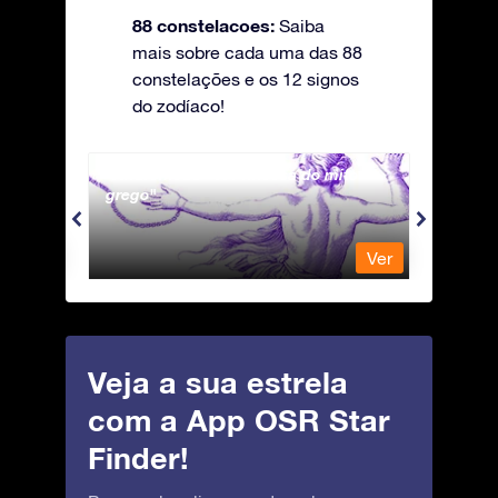
88 constelacoes:
Saiba
mais sobre cada uma das 88
constelações e os 12 signos
do zodíaco!
Andromeda - A Princesa do mito
Antli
grego
Ver
Ver
Veja a sua estrela
com a App OSR Star
Finder!