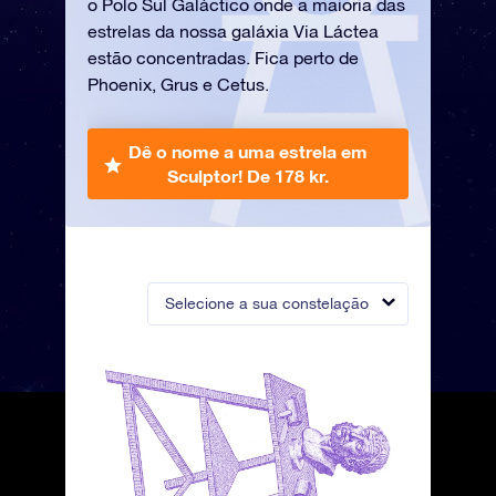
o Polo Sul Galáctico onde a maioria das
estrelas da nossa galáxia Via Láctea
estão concentradas. Fica perto de
Phoenix, Grus e Cetus.
Dê o nome a uma estrela em
Sculptor!
De 178 kr.
Selecione a sua constelação