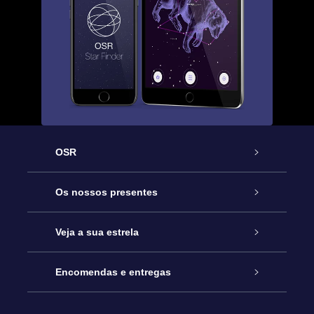
OSR
Serviço
Os nossos presentes
Contactos
Prenda Star Online
Veja a sua estrela
O Blog
Pacote Prenda OSR
Registo de Estrela
Encomendas e entregas
Perguntas Frequentes
Super Presente Estrela
App OSR Star Finder
Login do Cliente