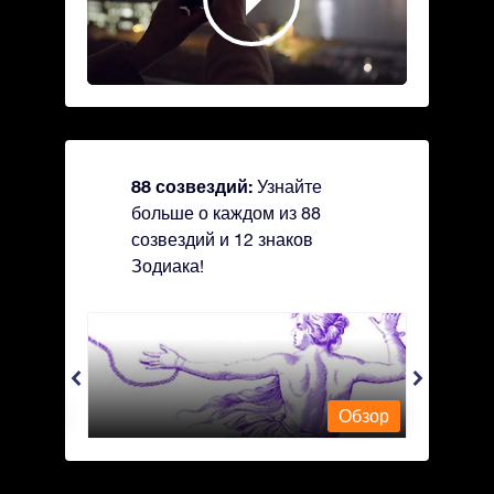
88 созвездий:
Узнайте
больше о каждом из 88
созвездий и 12 знаков
Зодиака!
Andromeda - Андромеда
Antli
Обзор
Обзор