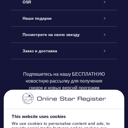
OSR
Обслуживание
Наши подарки
Как с нами связаться
Онлайн подарок Online Star Gift
Посмотрите на свою звезду
Блог
Подарочный набор OSR
Звездный реестр
Заказ и доставка
Часто задаваемые вопросы
Подарок Super Star Gift
приложения OSR Star Finder
Логин пользователя
Подпишитесь на нашу БЕСПЛАТНУЮ
новостную рассылку для получения
Отзывы
Подарочная карта OSR
Персонализированная страница Star Page
Платежная информация
скидок и новых версий программ
Корпоративные подарки
One Million Stars
Информация по доставке
OSR Starsaver
Политика возврата
This website uses cookies
We use cookies to personalise content and ads, to
provide social media features and to analyse our