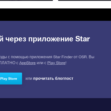
й через приложение Star
зды с помощью приложения Star Finder от OSR. Вы
СПЛАТНО с
AppStore
или с
Play Store
!
прочитать блогпост
или
Play Store