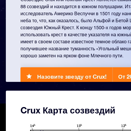
88 созвездий и находится в южном полушарии. И
исследователь Америко Веспуччи в 1501 году нане
неба то, что, как оказалось, было Альфой и Бетой
созвездия Южный Крест. К концу 1500-х годов мо
использовать крест в качестве указателя на южн
имеет в своем составе известное темное облако г
получившее название туманность «Угольный мешок
хорошо заметен на ярком фоне Млечного пути.
Назовите звезду от Crux!
От 2
Crux Карта созвездий