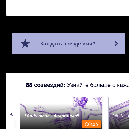
Как дать звезде имя?
88 созвездий:
Узнайте больше о кажд
Andromeda - Андромеда
Antlia 
бзор
Обзор