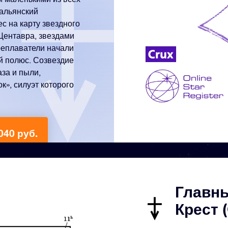
тальянский
с на карту звездного
 Центавра, звездами
реплаватели начали
ый полюс. Созвездие
аза и пыли,
», силуэт которого
040 руб.
Главн
Крест 