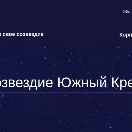
Обс
 свое созвездие
Корп
звездие Южный Кр