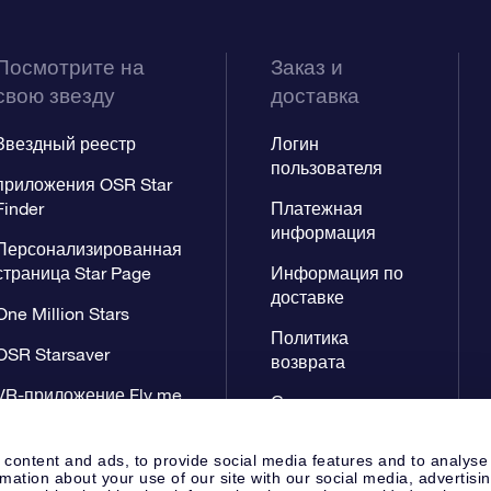
Посмотрите на
Заказ и
свою звезду
доставка
Звездный реестр
Логин
пользователя
приложения OSR Star
Finder
Платежная
информация
Персонализированная
страница Star Page
Информация по
доставке
One Million Stars
Политика
OSR Starsaver
возврата
VR-приложение Fly me
Созвездиях
to the stars
 content and ads, to provide social media features and to analyse
rmation about your use of our site with our social media, advertisi