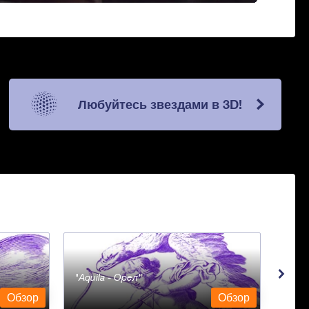
Любуйтесь звездами в 3D!
Aquila - Орел
Aqua
Обзор
Обзор