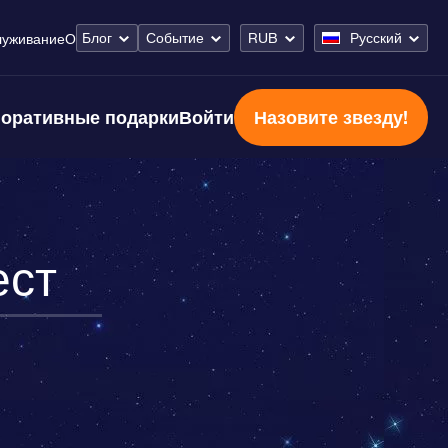
Блог
Событие
RUB
Русский
луживание
О
оративные подарки
Войти
Назовите звезду!
ест