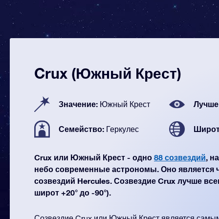
Crux (Южный Крест)
Значение:
Лучше
Южный Крест
Семейство:
Широт
Геркулес
Crux или Южный Крест - одно
88 созвездий
, н
небо современные астрономы. Оно является 
созвездий Hercules. Созвездие Crux лучше все
широт +20° до -90°).
Созвездие Crux или Южный Крест является самым