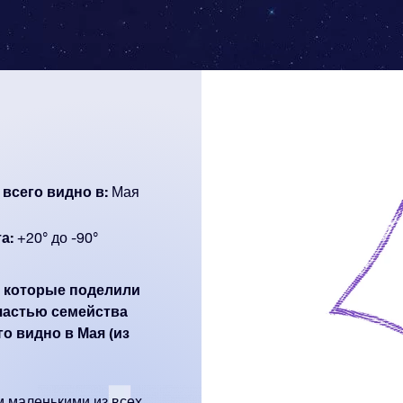
 всего видно в:
Мая
а:
+20° до -90°
а которые поделили
частью семейства
го видно в Мая (из
 маленькими из всех