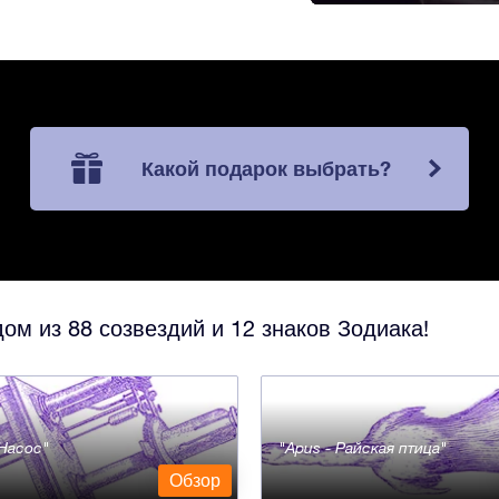
Какой подарок выбрать?
ом из 88 созвездий и 12 знаков Зодиака!
- Насос
Apus - Райская птица
Обзор