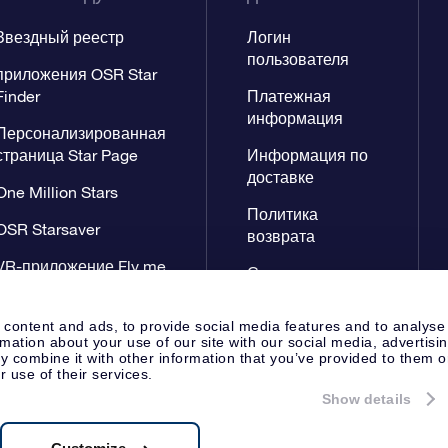
Звездный реестр
Логин
пользователя
приложения OSR Star
Finder
Платежная
информация
Персонализированная
страница Star Page
Информация по
доставке
One Million Stars
Политика
OSR Starsaver
возврата
VR-приложение Fly me
Созвездиях
to the stars
 content and ads, to provide social media features and to analyse
rmation about your use of our site with our social media, advertisi
 combine it with other information that you’ve provided to them o
r use of their services.
Show details
Cтраница Пресса
Заявление 
Apeldoorn, The Netherlands
, VAT: NL 8538.62.722B01