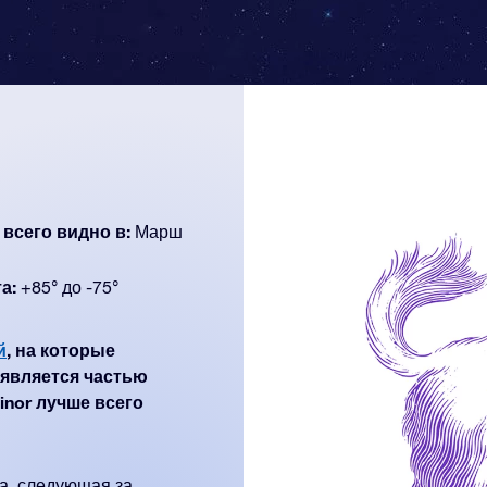
 всего видно в:
Марш
а:
+85° до -75°
й
, на которые
является частью
inor лучше всего
а, следующая за