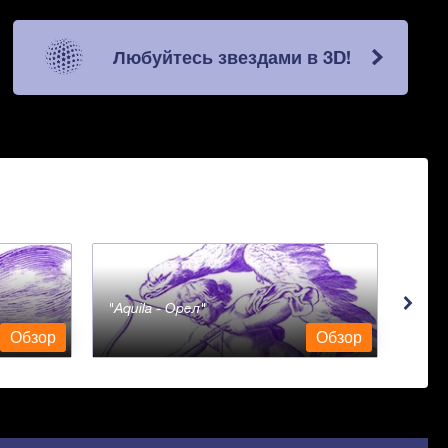
Любуйтесь звездами в 3D!
Aquila - Орел
Aqua
Обзор
Обзор