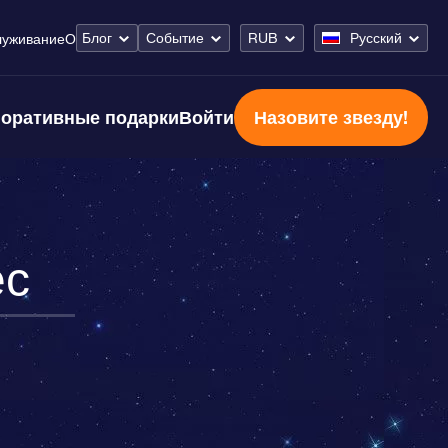
Блог
Событие
RUB
Русский
луживание
О
оративные подарки
Войти
Назовите звезду!
ес