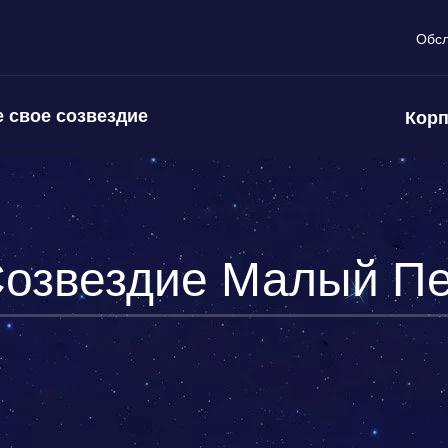
Обс
 свое созвездие
Корп
озвездие Малый П