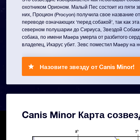
охотником Орионом. Малый Пес состоит из пяти з
них, Процион (Procyon) получила свое название от
переводе означающих ‘перед собакой’, так как эта
северном полушарии до Сириуса, Звездой Собаки
собака, по имени Maeрa умерла от разбитого сердц
владелец, Икарус убит. Зевс поместил Maeру на н
Назовите звезду от Canis Minor!
Canis Minor Карта созве