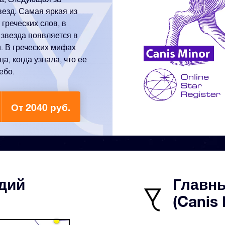
везд. Самая яркая из
 греческих слов, в
 звезда появляется в
. В греческих мифах
а, когда узнала, что ее
ебо.
От 2040 руб.
здий
Главн
(Canis 