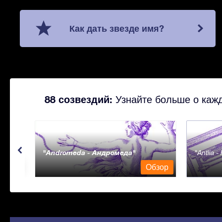
Как дать звезде имя?
88 созвездий:
Узнайте больше о кажд
Andromeda - Андромеда
Antlia 
бзор
Обзор