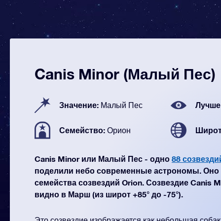
Canis Minor (Малый Пес)
Значение:
Лучше
Малый Пес
Семейство:
Широт
Орион
Canis Minor или Малый Пес - одно
88 созвезди
поделили небо современные астрономы. Оно 
семейства созвездий Orion. Созвездие Canis M
видно в Марш (из широт +85° до -75°).
Это созвездие изображается как небольшая собак