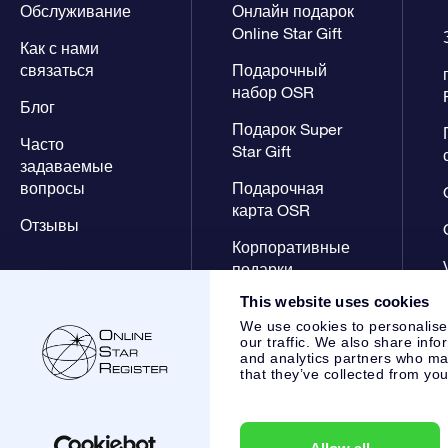
Обслуживание
Онлайн подарок
Online Star Gift
Как с нами
связаться
Подарочный
набор OSR
Блог
Подарок Super
Часто
Star Gift
задаваемые
вопросы
Подарочная
карта OSR
Отзывы
Корпоративные
подарки
This website uses cookies
We use cookies to personalise
our traffic. We also share info
and analytics partners who may
that they’ve collected from you
Online Star Register BV
- Laan van de Maagd 83, 7324 BT 
,
Служба поддержки клиентов:
help@osr.org
KVK: 60333553