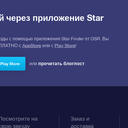
й через приложение Star
зды с помощью приложения Star Finder от OSR. Вы
СПЛАТНО с
AppStore
или с
Play Store
!
прочитать блогпост
или
Play Store
Посмотрите на
Заказ и
свою звезду
доставка