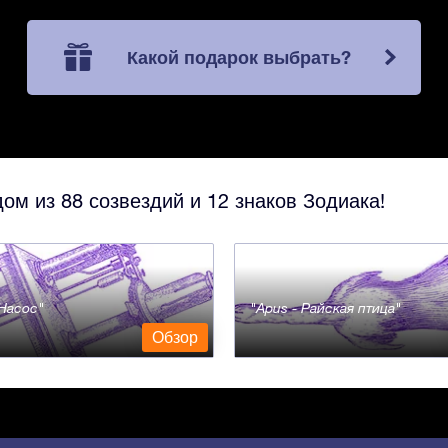
Какой подарок выбрать?
ом из 88 созвездий и 12 знаков Зодиака!
- Насос
Apus - Райская птица
Обзор