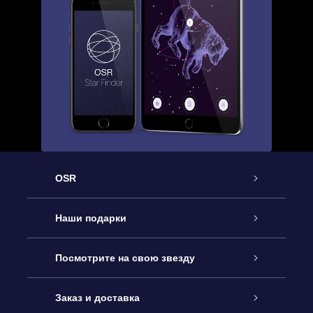
OSR
Обслуживание
Наши подарки
Как с нами связаться
Онлайн подарок Online Star Gift
Посмотрите на свою звезду
Блог
Подарочный набор OSR
Звездный реестр
Заказ и доставка