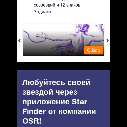
созвездий и 12 знаков
Зодиака!
Andromeda - Андромеда
Antli
Обзор
Обзор
Любуйтесь своей
звездой через
приложение Star
Finder от компании
OSR!