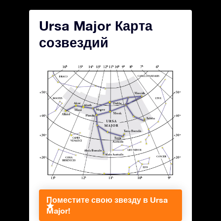
Ursa Major Карта
созвездий
Поместите свою звезду в Ursa
Major!