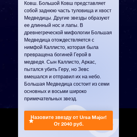
Ковш. Большой Ковш представляет
собой заднюю часть туловища и хвост
Медведицы. Другие звезды образуют
ее длинный нос и лапы. В
древнегреческой мифологии Большая
Медведица отождествляется с
нимфой Каллисто, которая была
превращена богиней Герой в
медведя. Сын Каллисто, Аркас,
пытался убить Геру, но Зевс
вмешался и отправил их на небо.
Большая Медведица состоит из семи
основных и восьми широко
примечательных звезд.
Назовите звезду от Ursa Major!
От 2040 руб.