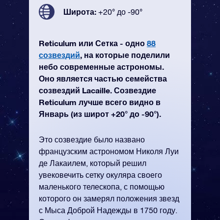
Широта:
+20° до -90°
Reticulum или Сетка - одно
88
созвездий
, на которые поделили
небо современные астрономы.
Оно является частью семейства
созвездий Lacaille. Созвездие
Reticulum лучше всего видно в
Январь (из широт +20° до -90°).
Это созвездие было названо
французским астрономом Николя Луи
де Лакаилем, который решил
увековечить сетку окуляра своего
маленького телескопа, с помощью
которого он замерял положения звезд
с Мыса Доброй Надежды в 1750 году.