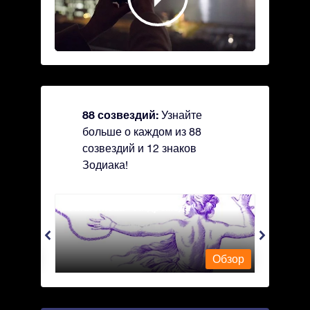
88 созвездий:
Узнайте
больше о каждом из 88
созвездий и 12 знаков
Зодиака!
Andromeda - Андромеда
Antli
Обзор
Обзор