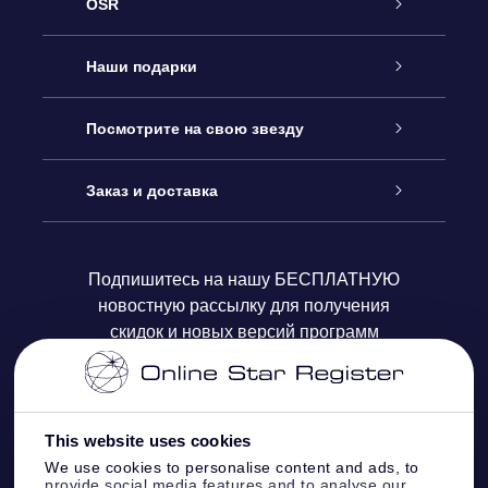
OSR
Обслуживание
Наши подарки
Как с нами связаться
Онлайн подарок Online Star Gift
Посмотрите на свою звезду
Блог
Подарочный набор OSR
Звездный реестр
Заказ и доставка
Часто задаваемые вопросы
Подарок Super Star Gift
приложения OSR Star Finder
Логин пользователя
Подпишитесь на нашу БЕСПЛАТНУЮ
новостную рассылку для получения
Отзывы
Подарочная карта OSR
Персонализированная страница Star Page
Платежная информация
скидок и новых версий программ
Корпоративные подарки
One Million Stars
Информация по доставке
OSR Starsaver
Политика возврата
This website uses cookies
We use cookies to personalise content and ads, to
provide social media features and to analyse our