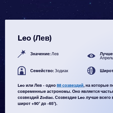
Leo (Лев)
Значение:
Лучше 
Лев
Апрел
Семейство:
Широт
Зодиак
Leo или Лев - одно
88 созвездий
, на которые 
современные астрономы. Оно является часть
созвездий Zodiac. Созвездие Leo лучше всего 
широт +90° до -65°).