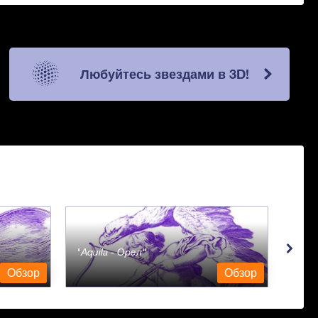
Любуйтесь звездами в 3D!
Aquila - Орел
Aqua
Обзор
Обзор