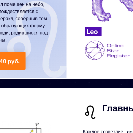
ыл помещен на небо,
тождествляется с
Геракл, совершив тем
д, образующих форму
Люди, родившиеся под
ны.
40 руб.
Главны
Каждое созвездие Leo 