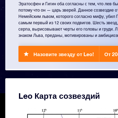
Эратосфен и Гигин оба согласны с тем, что лев б
потому что он — царь зверей. Данное созвездие о
Немейским львом, которого согласно мифу, убил 
самым первый из 12 своих подвигов. Шесть звез
серпа, вырисовывают черты его головы и груди. 
знаком Льва, преданы, мотивированы и амбициоз
Назовите звезду от Leo!
От 20
Leo Карта созвездий