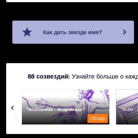
Как дать звезде имя?
88 созвездий:
Узнайте больше о кажд
Andromeda - Андромеда
Antlia 
бзор
Обзор