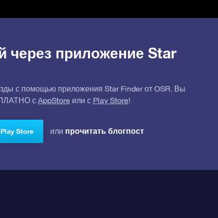
й через приложение Star
зды с помощью приложения Star Finder от OSR. Вы
СПЛАТНО с
AppStore
или с
Play Store
!
прочитать блогпост
или
Play Store