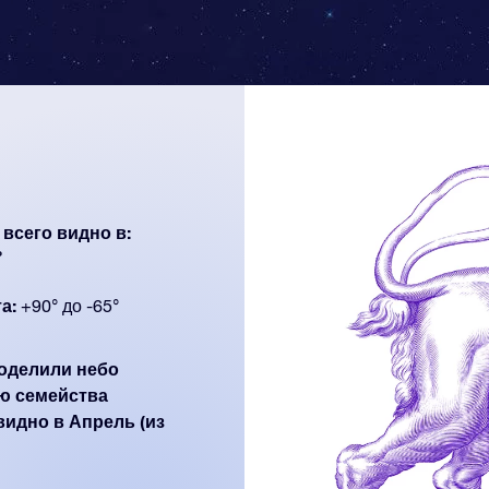
всего видно в:
ь
а:
+90° до -65°
поделили небо
ю семейства
видно в Апрель (из