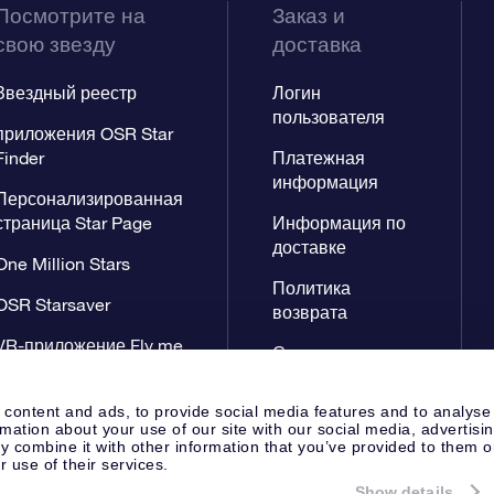
Посмотрите на
Заказ и
свою звезду
доставка
Звездный реестр
Логин
пользователя
приложения OSR Star
Finder
Платежная
информация
Персонализированная
страница Star Page
Информация по
доставке
One Million Stars
Политика
OSR Starsaver
возврата
VR-приложение Fly me
Созвездиях
to the stars
 content and ads, to provide social media features and to analyse
rmation about your use of our site with our social media, advertisi
 combine it with other information that you’ve provided to them o
r use of their services.
Show details