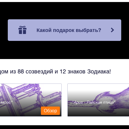
Какой подарок выбрать?
ом из 88 созвездий и 12 знаков Зодиака!
- Насос
Apus - Райская птица
Обзор