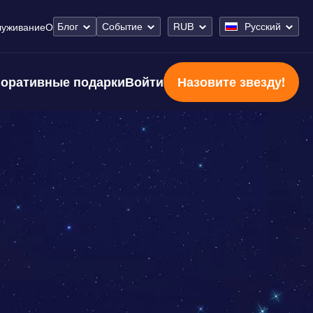
Блог
Событие
RUB
Русский
луживание
О
оративные подарки
Войти
Назовите звезду!