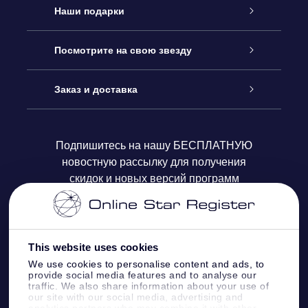
Обслуживание
Наши подарки
Как с нами связаться
Онлайн подарок Online Star Gift
Посмотрите на свою звезду
Блог
Подарочный набор OSR
Звездный реестр
Заказ и доставка
Часто задаваемые вопросы
Подарок Super Star Gift
приложения OSR Star Finder
Логин пользователя
Подпишитесь на нашу БЕСПЛАТНУЮ
новостную рассылку для получения
Отзывы
Подарочная карта OSR
Персонализированная страница Star Page
Платежная информация
скидок и новых версий программ
Корпоративные подарки
One Million Stars
Информация по доставке
OSR Starsaver
Политика возврата
This website uses cookies
We use cookies to personalise content and ads, to
provide social media features and to analyse our
VR-приложение Fly me to the stars
Созвездиях
traffic. We also share information about your use of
our site with our social media, advertising and
analytics partners who may combine it with other