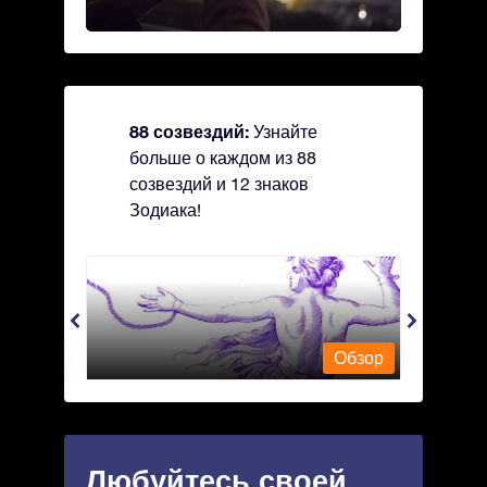
88 созвездий:
Узнайте
больше о каждом из 88
созвездий и 12 знаков
Зодиака!
Andromeda - Андромеда
Antli
Обзор
Обзор
Любуйтесь своей