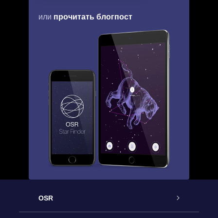
прочитать блогпост
или
OSR