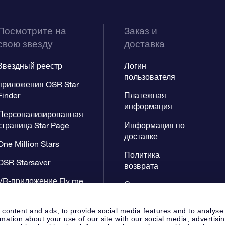
Посмотрите на
Заказ и
свою звезду
доставка
Звездный реестр
Логин
пользователя
приложения OSR Star
Finder
Платежная
информация
Персонализированная
страница Star Page
Информация по
доставке
One Million Stars
Политика
OSR Starsaver
возврата
VR-приложение Fly me
Созвездиях
to the stars
 content and ads, to provide social media features and to analyse
rmation about your use of our site with our social media, advertisi