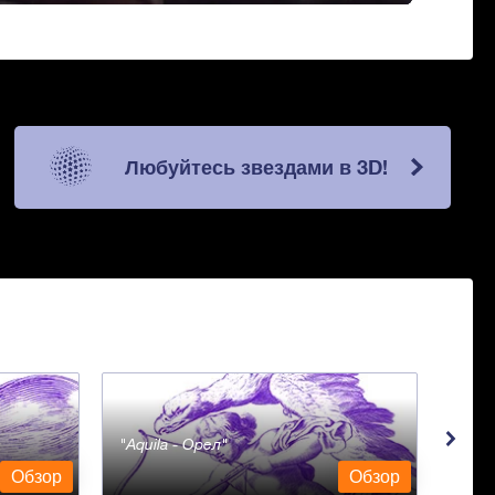
Любуйтесь звездами в 3D!
Aquila - Орел
Aqua
Обзор
Обзор