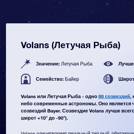
Volans (Летучая Рыба)
Значение:
Лучше
Летучая Рыба
Семейство:
Широт
Байер
Volans или Летучая Рыба - одно
88 созвездий
,
небо современные астрономы. Оно является 
созвездий Bayer. Созвездие Volans лучше всег
широт +10° до -90°).
Volans олицетворяет реальный тип рыб, обитающи