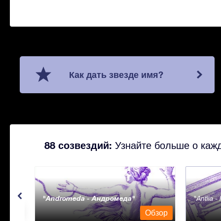
Как дать звезде имя?
88 созвездий:
Узнайте больше о кажд
Andromeda - Андромеда
Antlia 
бзор
Обзор