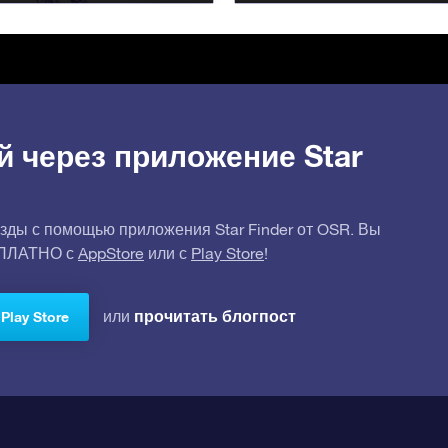
й через приложение Star
зды с помощью приложения Star Finder от OSR. Вы
СПЛАТНО с
AppStore
или с
Play Store
!
прочитать блогпост
или
Play Store