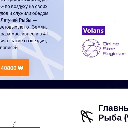
» по воздуху на своих
удов и служили обедом
а Летучей Рыбы —
ветовых лет от Земли.
 раза массивнее и в 41
ичат такие созвездия,
ивописей.
 40800 ₩
Главны
Рыба (