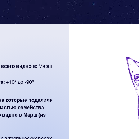
 всего видно в:
Марш
а:
+10° до -90°
 на которые поделили
частью семейства
о видно в Марш (из
х в тропических водах.