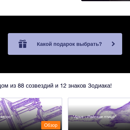
Какой подарок выбрать?
ом из 88 созвездий и 12 знаков Зодиака!
- Насос
Apus - Райская птица
Обзор