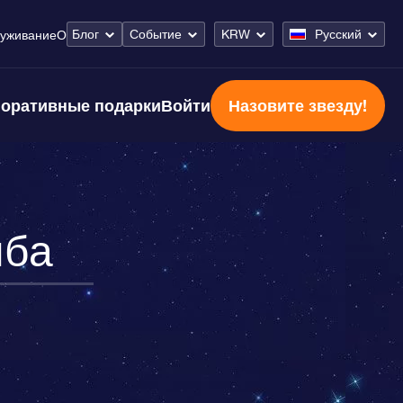
Блог
Событие
KRW
Русский
уживание
О
оративные подарки
Войти
Назовите звезду!
ыба