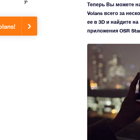
Теперь Вы можете н
Volans всего за неск
ее в 3D и найдите н
lans!
приложения OSR Star 