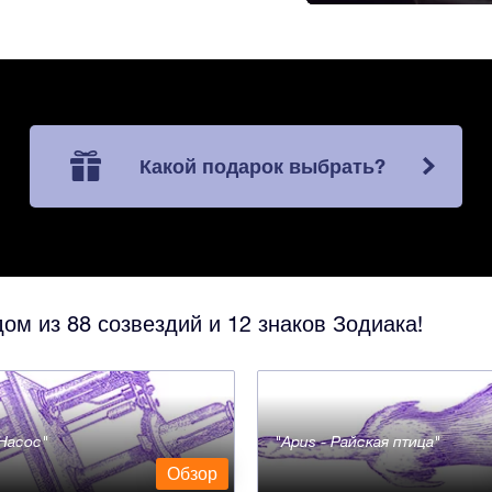
Какой подарок выбрать?
ом из 88 созвездий и 12 знаков Зодиака!
- Насос
Apus - Райская птица
Обзор