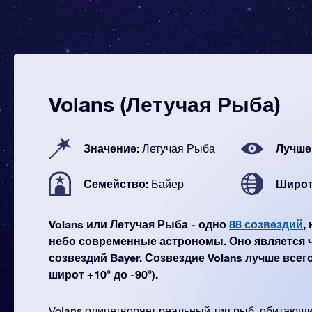
Volans (Летучая Рыба)
Значение:
Лучше
Летучая Рыба
Семейство:
Широт
Байер
Volans или Летучая Рыба - одно
88 созвездий
,
небо современные астрономы. Оно является 
созвездий Bayer. Созвездие Volans лучше всег
широт +10° до -90°).
Volans олицетворяет реальный тип рыб, обитающи