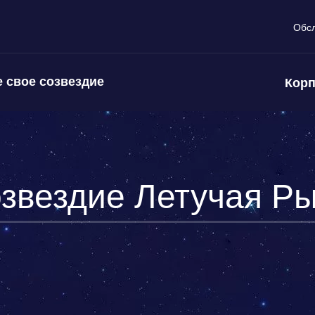
Обс
 свое созвездие
Корп
звездие Летучая Р