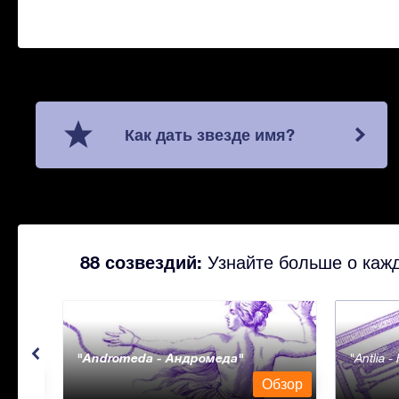
Как дать звезде имя?
88 созвездий:
Узнайте больше о кажд
Andromeda - Андромеда
Antlia 
бзор
Обзор