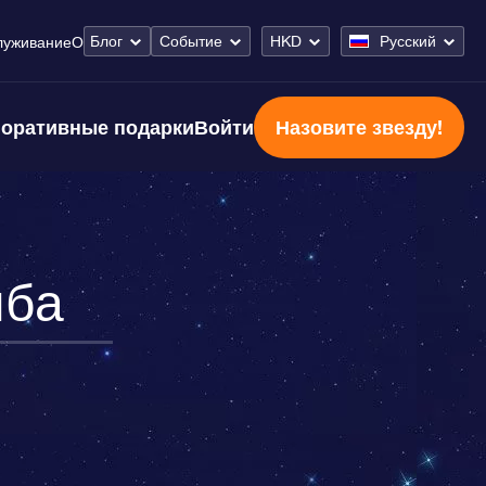
Блог
Событие
HKD
Русский
луживание
О
оративные подарки
Войти
Назовите звезду!
ыба