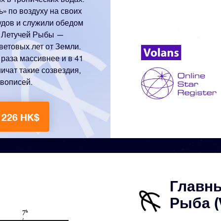
» по воздуху на своих
удов и служили обедом
а Летучей Рыбы —
ветовых лет от Земли.
 раза массивнее и в 41
ичат такие созвездия,
ивописей.
 226 HK$
Главны
Рыба (