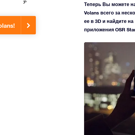
Теперь Вы можете н
Volans всего за неск
ее в 3D и найдите н
lans!
приложения OSR Star 