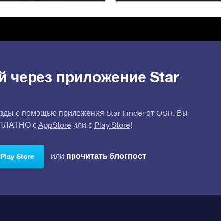
й через приложение Star
зды с помощью приложения Star Finder от OSR. Вы
СПЛАТНО с
AppStore
или с
Play Store
!
прочитать блогпост
или
Play Store