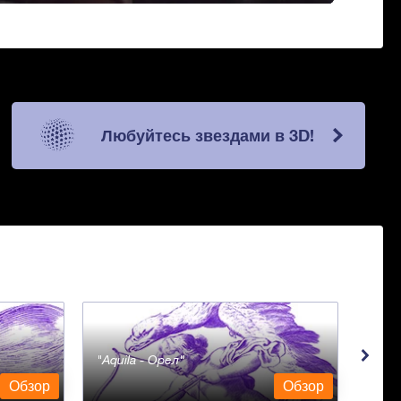
Любуйтесь звездами в 3D!
Aquila - Орел
Aqua
Обзор
Обзор