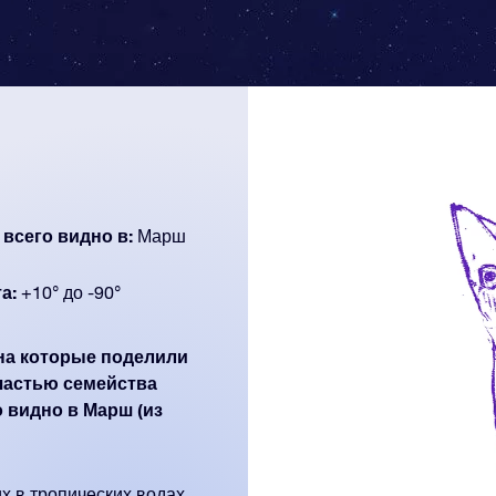
 всего видно в:
Марш
а:
+10° до -90°
 на которые поделили
частью семейства
о видно в Марш (из
х в тропических водах.