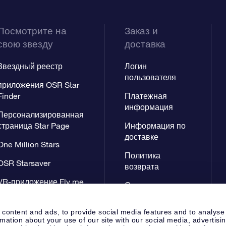
Посмотрите на
Заказ и
свою звезду
доставка
Звездный реестр
Логин
пользователя
приложения OSR Star
Finder
Платежная
информация
Персонализированная
страница Star Page
Информация по
доставке
One Million Stars
Политика
OSR Starsaver
возврата
VR-приложение Fly me
Созвездиях
to the stars
 content and ads, to provide social media features and to analyse
rmation about your use of our site with our social media, advertisi