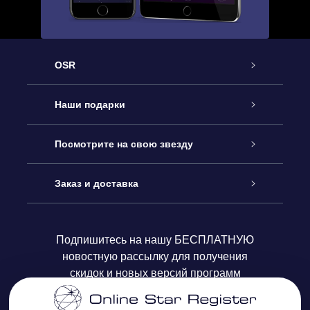
OSR
Обслуживание
Наши подарки
Как с нами связаться
Онлайн подарок Online Star Gift
Посмотрите на свою звезду
Блог
Подарочный набор OSR
Звездный реестр
Заказ и доставка
Часто задаваемые вопросы
Подарок Super Star Gift
приложения OSR Star Finder
Логин пользователя
Подпишитесь на нашу БЕСПЛАТНУЮ
новостную рассылку для получения
Отзывы
Подарочная карта OSR
Персонализированная страница Star Page
Платежная информация
скидок и новых версий программ
Корпоративные подарки
One Million Stars
Информация по доставке