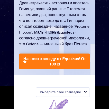
Древнегреческий астроном и писатель
Геминус, живший раньше Птолемея
на век или два, повествует нам о том,
что во втором веке до н. э Гиппарих
описал созвездие, названное ‘Protome
hippou’. Малый Конь (Equuleus),
согласно древнегреческой мифологии,
это Celeris — маленький брат Пегаса.
Назовите звезду от Equuleus!
От
108 zł
Выберите свое созвездие