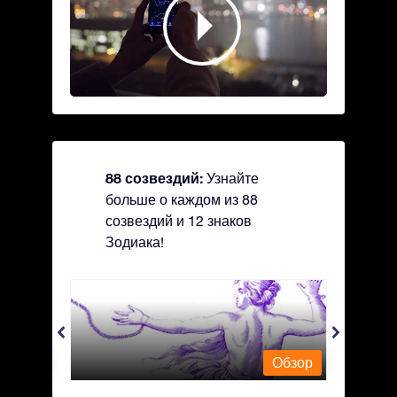
88 созвездий:
Узнайте
больше о каждом из 88
созвездий и 12 знаков
Зодиака!
Andromeda - Андромеда
Antli
Обзор
Обзор