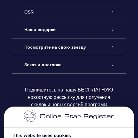
OSR
Обслуживание
Наши подарки
Как с нами связаться
Онлайн подарок Online Star Gift
Посмотрите на свою звезду
Блог
Подарочный набор OSR
Звездный реестр
Заказ и доставка
Часто задаваемые вопросы
Подарок Super Star Gift
приложения OSR Star Finder
Логин пользователя
Подпишитесь на нашу БЕСПЛАТНУЮ
новостную рассылку для получения
Отзывы
Подарочная карта OSR
Персонализированная страница Star Page
Платежная информация
скидок и новых версий программ
Корпоративные подарки
One Million Stars
Информация по доставке
OSR Starsaver
Политика возврата
This website uses cookies