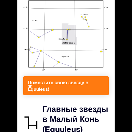
Поместите свою звезду в
Equuleus!
Главные звезды
в Малый Конь
(Equuleus)