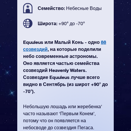
Семейство:
Небесные Воды
Широта:
+90° до -70°
Equuleus или Малый Конь - одно
88
созвездий
, на которые поделили
небо современные астрономы.
Оно является частью семейства
созвездий Heavenly Waters.
Созвездие Equuleus лучше всего
видно в Сентябрь (из широт +90° до
-70°).
Небольшую лошадь или жеребенка’
часто называют ‘Первым Конем’,
потому что он появляется на
небосводе до созвездия Пегаса.