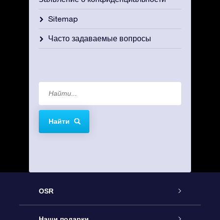
Sitemap
Часто задаваемые вопросы
Найти
OSR
Обслуживание
Наши подарки