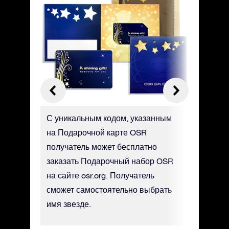
гаем
С уникальным кодом, указанным
Вы може
ы -
на Подарочной карте OSR
карту OS
т на
получатель может бесплатно
она буде
заказать Подарочный набор OSR
службу д
ормате
на сайте osr.org. Получатель
дополнит
сможет самостоятельно выбрать
имя звезде.