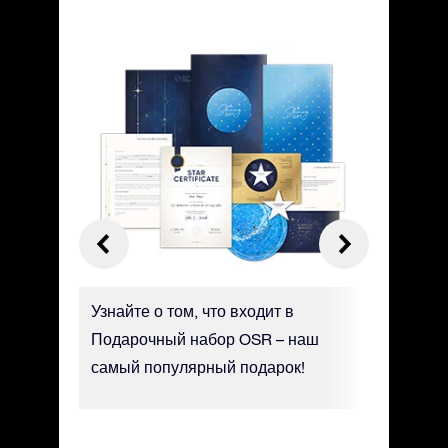
траницу
Узнайте о том, что входит в
Персона
бавить
Подарочный набор OSR – наш
сертифи
 Там
самый популярный подарок!
роскошн
координа
просьбе,
дату.