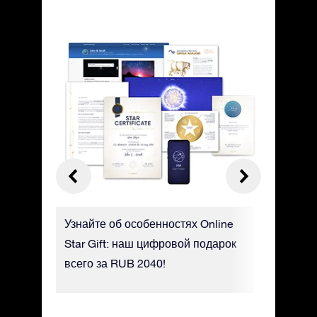
OSR о
Узнайте об особенностях Online
Найдите 
ше о
Star Gift: наш цифровой подарок
мобильн
, в
всего за RUB 2040!
Finder!