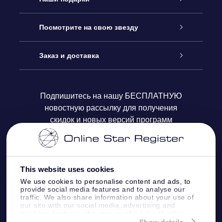
Как с нами связаться
Онлайн подарок Online Star Gift
Посмотрите на свою звезду
Блог
Подарочный набор OSR
Звездный реестр
Заказ и доставка
Часто задаваемые вопросы
Подарок Super Star Gift
приложения OSR Star Finder
Логин пользователя
Подпишитесь на нашу БЕСПЛАТНУЮ
новостную рассылку для получения
Отзывы
Подарочная карта OSR
Персонализированная страница Star Page
Платежная информация
скидок и новых версий программ
Корпоративные подарки
One Million Stars
Информация по доставке
OSR Starsaver
Политика возврата
This website uses cookies
We use cookies to personalise content and ads, to
provide social media features and to analyse our
VR-приложение Fly me to the stars
Созвездиях
traffic. We also share information about your use of
our site with our social media, advertising and
analytics partners who may combine it with other
information that you’ve provided to them or that