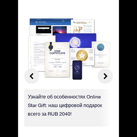
OSR о
Узнайте об особенностях Online
Найдите 
ше о
Star Gift: наш цифровой подарок
мобильн
, в
всего за RUB 2040!
Finder!