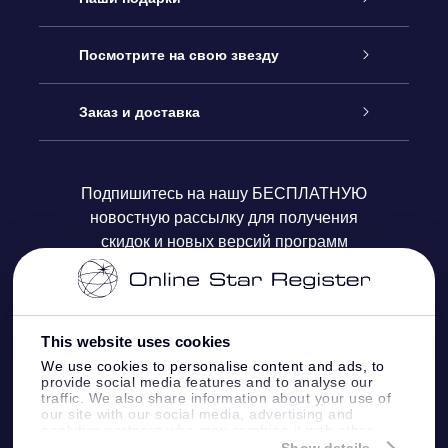
Как с нами связаться
Онлайн подарок Online Star Gift
Посмотрите на свою звезду
Блог
Подарочный набор OSR
Звездный реестр
Заказ и доставка
Часто задаваемые вопросы
Подарок Super Star Gift
приложения OSR Star Finder
Логин пользователя
Подпишитесь на нашу БЕСПЛАТНУЮ
новостную рассылку для получения
Отзывы
Подарочная карта OSR
Персонализированная страница Star Page
Платежная информация
скидок и новых версий программ
Корпоративные подарки
One Million Stars
Информация по доставке
OSR Starsaver
Политика возврата
This website uses cookies
We use cookies to personalise content and ads, to
provide social media features and to analyse our
VR-приложение Fly me to the stars
Созвездиях
traffic. We also share information about your use of
our site with our social media, advertising and
analytics partners who may combine it with other
information that you’ve provided to them or that