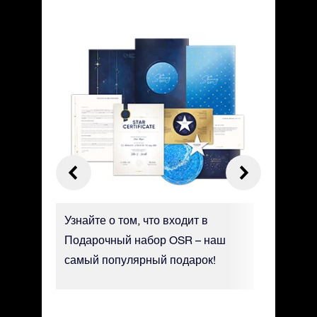
траницу
Узнайте о том, что входит в
Персона
бавить
Подарочный набор OSR – наш
сертифи
 Там
самый популярный подарок!
роскошн
координа
просьбе,
дату.