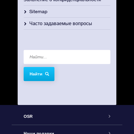
Sitemap
Часто задаваемые вопросы
Найти
OSR
Обслуживание
Наши подарки