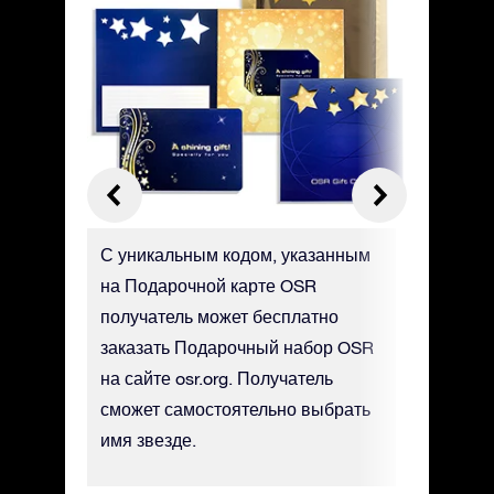
гаем
С уникальным кодом, указанным
Вы може
ы -
на Подарочной карте OSR
карту OS
т на
получатель может бесплатно
она буде
заказать Подарочный набор OSR
службу д
ормате
на сайте osr.org. Получатель
дополнит
сможет самостоятельно выбрать
имя звезде.