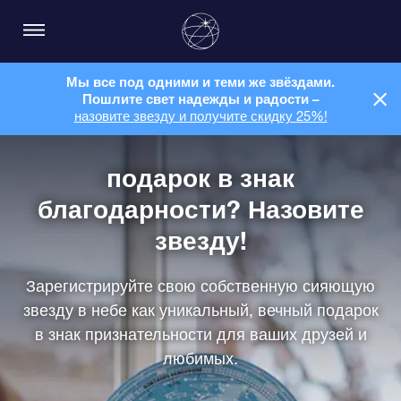
Мы все под одними и теми же звёздами.
Пошлите свет надежды и радости –
назовите звезду и получите скидку 25%!
подарок в знак
благодарности? Назовите
звезду!
Зарегистрируйте свою собственную сияющую
звезду в небе как уникальный, вечный подарок
в знак признательности для ваших друзей и
любимых.