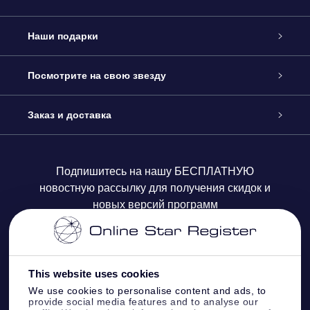
Обслуживание
Наши подарки
Как с нами связаться
Онлайн подарок Online Star Gift
Посмотрите на свою звезду
Блог
Подарочный набор OSR
Звездный реестр
Заказ и доставка
Часто задаваемые вопросы
Подарок Super Star Gift
приложения OSR Star Finder
Логин пользователя
Подпишитесь на нашу БЕСПЛАТНУЮ
новостную рассылку для получения скидок и
Отзывы
Подарочная карта OSR
Персонализированная страница Star Page
Платежная информация
новых версий программ
Корпоративные подарки
One Million Stars
Информация по доставке
OSR Starsaver
Политика возврата
This website uses cookies
We use cookies to personalise content and ads, to
provide social media features and to analyse our
VR-приложение Fly me to the stars
Созвездиях