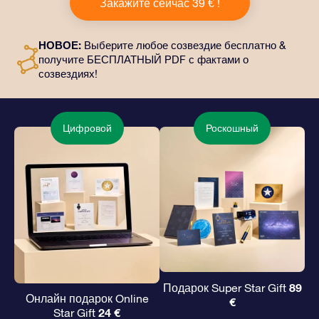
Закажите сейчас 39 € !
него входит красивый конверт и
персонализированные документы, которые будут
отправлены по выбранному вами адресу, а также
НОВОЕ:
Выберите любое созвездие бесплатно &
цифровые материалы и возможность бесплатно
получите БЕСПЛАТНЫЙ PDF с фактами о
пользоваться нашими приложениями. Это
созвездиях!
волшебный и вечный подарок друзьям и любимым.
Цифровой
Роскошный
89
Подарок Super Star Gift
Онлайн подарок Online
€
24 €
Star Gift