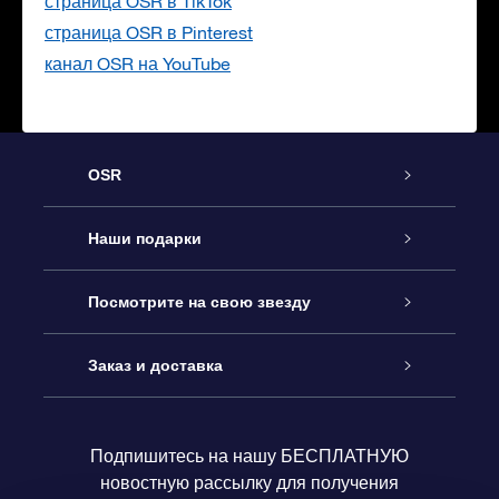
страница OSR в TikTok
страница OSR в Pinterest
канал OSR на YouTube
OSR
Обслуживание
Наши подарки
Как с нами связаться
Онлайн подарок Online Star Gift
Посмотрите на свою звезду
Блог
Подарочный набор OSR
Звездный реестр
Заказ и доставка
Часто задаваемые вопросы
Подарок Super Star Gift
приложения OSR Star Finder
Логин пользователя
Подпишитесь на нашу БЕСПЛАТНУЮ
новостную рассылку для получения
Отзывы
Подарочная карта OSR
Персонализированная страница Star Page
Платежная информация