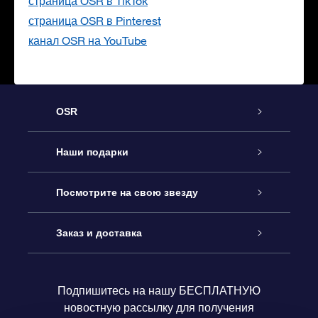
страница OSR в TikTok
страница OSR в Pinterest
канал OSR на YouTube
OSR
Обслуживание
Наши подарки
Как с нами связаться
Онлайн подарок Online Star Gift
Посмотрите на свою звезду
Блог
Подарочный набор OSR
Звездный реестр
Заказ и доставка
Часто задаваемые вопросы
Подарок Super Star Gift
приложения OSR Star Finder
Логин пользователя
Подпишитесь на нашу БЕСПЛАТНУЮ
новостную рассылку для получения
Отзывы
Подарочная карта OSR
Персонализированная страница Star Page
Платежная информация