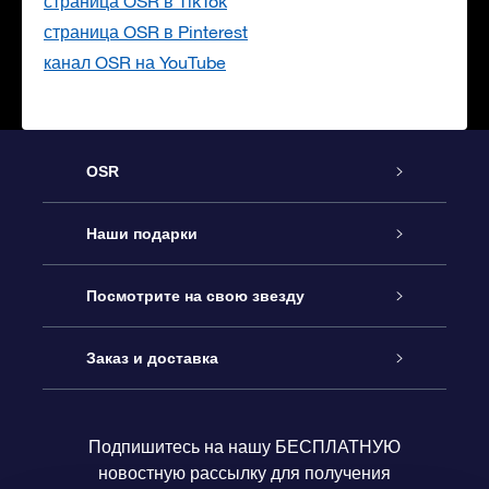
страница OSR в TikTok
страница OSR в Pinterest
канал OSR на YouTube
OSR
Обслуживание
Наши подарки
Как с нами связаться
Онлайн подарок Online Star Gift
Посмотрите на свою звезду
Блог
Подарочный набор OSR
Звездный реестр
Заказ и доставка
Часто задаваемые вопросы
Подарок Super Star Gift
приложения OSR Star Finder
Логин пользователя
Подпишитесь на нашу БЕСПЛАТНУЮ
новостную рассылку для получения
Отзывы
Подарочная карта OSR
Персонализированная страница Star Page
Платежная информация