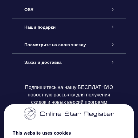
OSR
Обслуживание
Наши подарки
Как с нами связаться
Онлайн подарок Online Star Gift
Посмотрите на свою звезду
Блог
Подарочный набор OSR
Звездный реестр
Заказ и доставка
Часто задаваемые вопросы
Подарок Super Star Gift
приложения OSR Star Finder
Логин пользователя
Подпишитесь на нашу БЕСПЛАТНУЮ
новостную рассылку для получения
Отзывы
Подарочная карта OSR
Персонализированная страница Star Page
Платежная информация
скидок и новых версий программ
Корпоративные подарки
One Million Stars
Информация по доставке
OSR Starsaver
Политика возврата
This website uses cookies