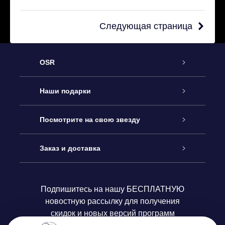
Следующая страница
OSR
Обслуживание
Наши подарки
Как с нами связаться
Онлайн подарок Online Star Gift
Посмотрите на свою звезду
Блог
Подарочный набор OSR
Звездный реестр
Заказ и доставка
Часто задаваемые вопросы
Подарок Super Star Gift
приложения OSR Star Finder
Логин пользователя
Подпишитесь на нашу БЕСПЛАТНУЮ
новостную рассылку для получения
Отзывы
Подарочная карта OSR
Персонализированная страница Star Page
Платежная информация
скидок и новых версий программ