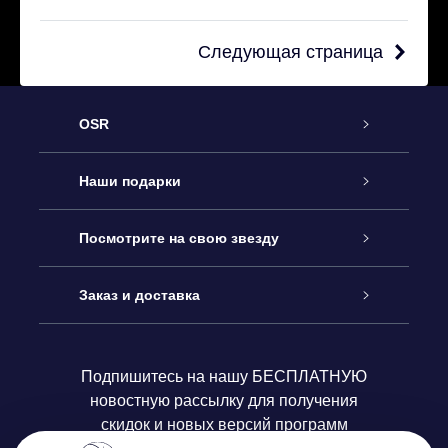
Следующая страница
OSR
Обслуживание
Наши подарки
Как с нами связаться
Онлайн подарок Online Star Gift
Посмотрите на свою звезду
Блог
Подарочный набор OSR
Звездный реестр
Заказ и доставка
Часто задаваемые вопросы
Подарок Super Star Gift
приложения OSR Star Finder
Логин пользователя
Подпишитесь на нашу БЕСПЛАТНУЮ
новостную рассылку для получения
Отзывы
Подарочная карта OSR
Персонализированная страница Star Page
Платежная информация
скидок и новых версий программ