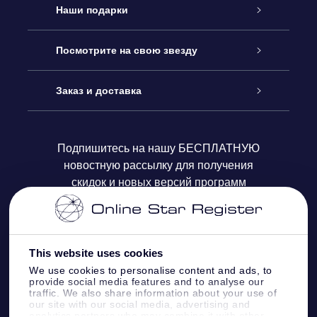
Обслуживание
Наши подарки
Как с нами связаться
Онлайн подарок Online Star Gift
Посмотрите на свою звезду
Блог
Подарочный набор OSR
Звездный реестр
Заказ и доставка
Часто задаваемые вопросы
Подарок Super Star Gift
приложения OSR Star Finder
Логин пользователя
Подпишитесь на нашу БЕСПЛАТНУЮ
новостную рассылку для получения
Отзывы
Подарочная карта OSR
Персонализированная страница Star Page
Платежная информация
скидок и новых версий программ
Корпоративные подарки
One Million Stars
Информация по доставке
OSR Starsaver
Политика возврата
This website uses cookies
We use cookies to personalise content and ads, to
provide social media features and to analyse our
VR-приложение Fly me to the stars
Созвездиях
traffic. We also share information about your use of
our site with our social media, advertising and
analytics partners who may combine it with other