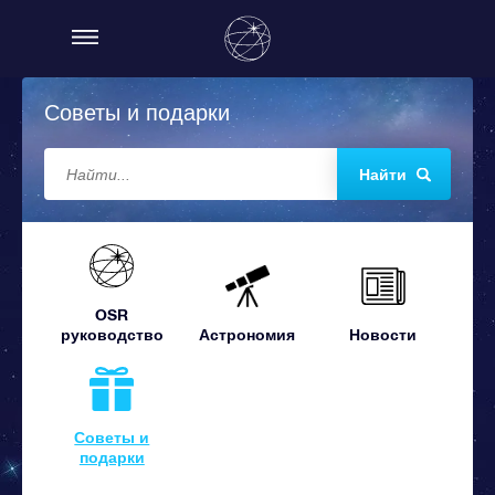
Советы и подарки
Найти
OSR
руководство
Астрономия
Новости
Советы и
подарки