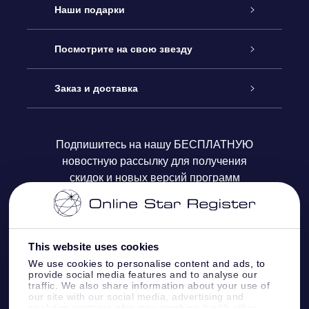
Обслуживание
Наши подарки
Как с нами связаться
Онлайн подарок Online Star Gift
Посмотрите на свою звезду
Блог
Подарочный набор OSR
Звездный реестр
Заказ и доставка
Часто задаваемые вопросы
Подарок Super Star Gift
приложения OSR Star Finder
Логин пользователя
Подпишитесь на нашу БЕСПЛАТНУЮ
новостную рассылку для получения
Отзывы
Подарочная карта OSR
Персонализированная страница Star Page
Платежная информация
скидок и новых версий программ
Корпоративные подарки
One Million Stars
Информация по доставке
OSR Starsaver
Политика возврата
This website uses cookies
We use cookies to personalise content and ads, to
provide social media features and to analyse our
VR-приложение Fly me to the stars
Созвездиях
traffic. We also share information about your use of
our site with our social media, advertising and
analytics partners who may combine it with other