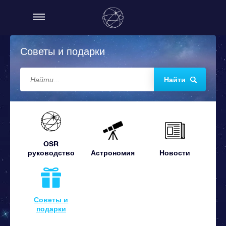
Советы и подарки
Найти
OSR
руководство
Астрономия
Новости
Советы и
подарки