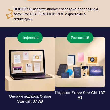
персонализированные документы, которые будут
отправлены по выбранному вами адресу, а также
НОВОЕ:
Выберите любое созвездие бесплатно &
цифровые материалы и возможность бесплатно
получите БЕСПЛАТНЫЙ PDF с фактами о
пользоваться нашими приложениями. Это
созвездиях!
волшебный и вечный подарок друзьям и любимым.
Цифровой
Роскошный
137
Подарок Super Star Gift
Онлайн подарок Online
A$
37 A$
Star Gift