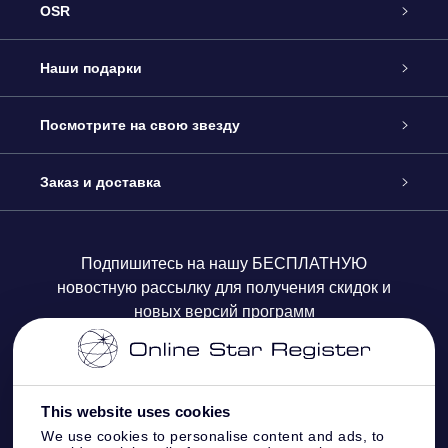
OSR
Обслуживание
Наши подарки
Как с нами связаться
Онлайн подарок Online Star Gift
Посмотрите на свою звезду
Блог
Подарочный набор OSR
Звездный реестр
Заказ и доставка
Часто задаваемые вопросы
Подарок Super Star Gift
приложения OSR Star Finder
Логин пользователя
Подпишитесь на нашу БЕСПЛАТНУЮ
новостную рассылку для получения скидок и
Отзывы
Подарочная карта OSR
Персонализированная страница Star Page
Платежная информация
новых версий программ
Корпоративные подарки
One Million Stars
Информация по доставке
OSR Starsaver
Политика возврата
This website uses cookies
We use cookies to personalise content and ads, to