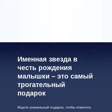
посетите One Million Stars
подарить её моей новорожденной доченьке. Моя
формате VR
девочка – самая красивая во всей вселенной,
ничего не может сравниться с ее красотой. Но
назвать звезду в ее честь – это хорошее начало!
AppStore (iOS)
Play Store (Android)
Именная звезда в
честь рождения
малышки – это самый
трогательный
подарок
Ищете уникальный подарок, чтобы отметить