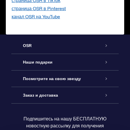
страница OSR в TikTok
страница OSR в Pinterest
канал OSR на YouTube
OSR
Обслуживание
Наши подарки
Как с нами связаться
Онлайн подарок Online Star Gift
Посмотрите на свою звезду
Блог
Подарочный набор OSR
Звездный реестр
Заказ и доставка
Часто задаваемые вопросы
Подарок Super Star Gift
приложения OSR Star Finder
Логин пользователя
Подпишитесь на нашу БЕСПЛАТНУЮ
новостную рассылку для получения
Отзывы
Подарочная карта OSR
Персонализированная страница Star Page
Платежная информация