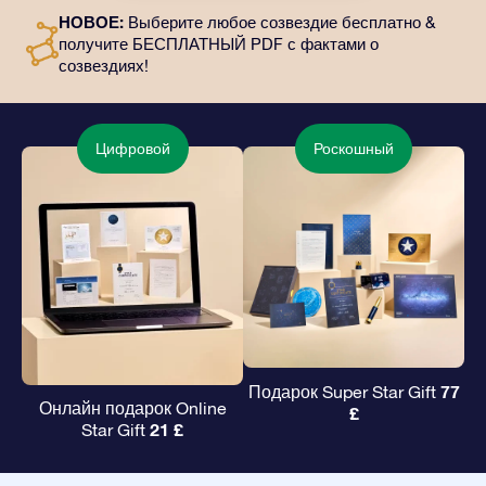
отправлены по выбранному вами адресу, а также
НОВОЕ:
Выберите любое созвездие бесплатно &
цифровые материалы и возможность бесплатно
получите БЕСПЛАТНЫЙ PDF с фактами о
пользоваться нашими приложениями. Это
созвездиях!
волшебный и вечный подарок друзьям и любимым.
Цифровой
Роскошный
77
Подарок Super Star Gift
Онлайн подарок Online
£
21 £
Star Gift