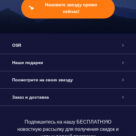
Назовите звезду прямо
сейчас!
OSR
Обслуживание
Наши подарки
Как с нами связаться
Онлайн подарок Online Star Gift
Посмотрите на свою звезду
Блог
Подарочный набор OSR
Звездный реестр
Заказ и доставка
Часто задаваемые вопросы
Подарок Super Star Gift
приложения OSR Star Finder
Логин пользователя
Подпишитесь на нашу БЕСПЛАТНУЮ
новостную рассылку для получения скидок и
Отзывы
Подарочная карта OSR
Персонализированная страница Star Page
Платежная информация