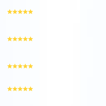
посетите One Million Stars
других друзей!
формате VR
Красивый сертификат
AppStore (iOS)
Play Store (Android)
Я подарил эту звезду своему доброму другу. Ему
очень понравился звездный сертификат и все, что к
нему прилагается.
Получил подарок в Тельце
Я удивила свою дорогую подругу, подарив ей
звезду. Выражение ее лица, когда она распаковала
подарок, было бесподобно!
Очень хороший сервис
Очень хороший сервис и волшебный подарок для
моей лучшей подруги!
Идеальный подарок для друзей
Моя лучшая подруга для меня звезда! Вот почему я
решила, что это идеальный подарок в честь нашей
дружбы.