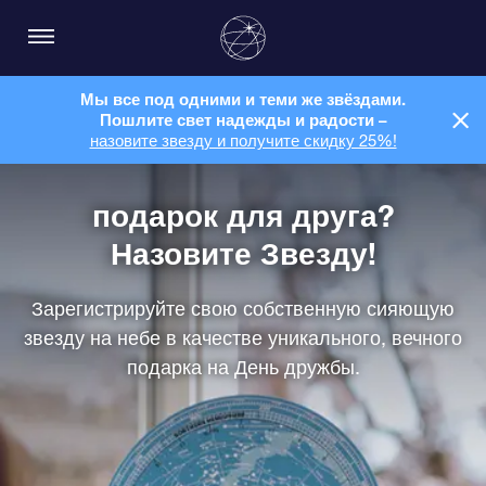
Мы все под одними и теми же звёздами.
Пошлите свет надежды и радости –
назовите звезду и получите скидку 25%!
подарок для друга?
Назовите Звезду!
Зарегистрируйте свою собственную сияющую
звезду на небе в качестве уникального, вечного
подарка на День дружбы.