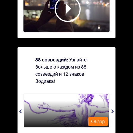
88 созвездий:
Узнайте
больше о каждом из 88
созвездий и 12 знаков
Зодиака!
Andromeda - Андромеда
Antli
Обзор
Обзор