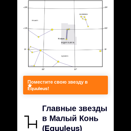
Поместите свою звезду в
Equuleus!
Главные звезды
в Малый Конь
(Equuleus)