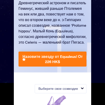
Древнегреческий астроном и писатель
Геминус, живший раньше Птолемея
на век или два, повествует нам о том,
что во втором веке до н. э Гиппарих
описал созвездие, названное ‘Protome
hippou’. Малый Конь (Equuleus),
согласно древнегреческой мифологии,
это Celeris — маленький брат Пегаса.
Назовите звезду от Equuleus!
От
226 HK$
Выберите свое созвездие