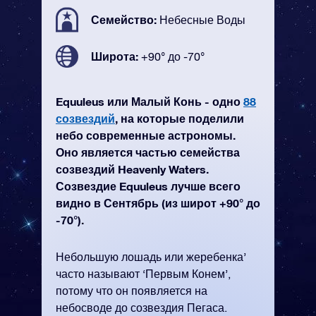
Семейство:
Небесные Воды
Широта:
+90° до -70°
Equuleus или Малый Конь - одно
88
созвездий
, на которые поделили
небо современные астрономы.
Оно является частью семейства
созвездий Heavenly Waters.
Созвездие Equuleus лучше всего
видно в Сентябрь (из широт +90° до
-70°).
Небольшую лошадь или жеребенка’
часто называют ‘Первым Конем’,
потому что он появляется на
небосводе до созвездия Пегаса.