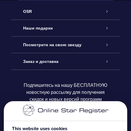
OSR
Обслуживание
Наши подарки
Как с нами связаться
Онлайн подарок Online Star Gift
Посмотрите на свою звезду
Блог
Подарочный набор OSR
Звездный реестр
Заказ и доставка
Часто задаваемые вопросы
Подарок Super Star Gift
приложения OSR Star Finder
Логин пользователя
Подпишитесь на нашу БЕСПЛАТНУЮ
новостную рассылку для получения
Отзывы
Подарочная карта OSR
Персонализированная страница Star Page
Платежная информация
скидок и новых версий программ
Корпоративные подарки
One Million Stars
Информация по доставке
OSR Starsaver
Политика возврата
This website uses cookies