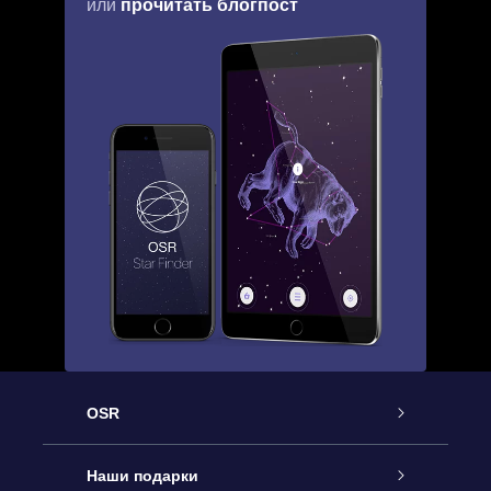
прочитать блогпост
или
OSR
Обслуживание
Наши подарки