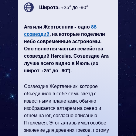
Широта:
+25° до -90°
Ara или Жертвенник - одно
88
созвездий
, на которые поделили
небо современные астрономы.
Оно является частью семейства
созвездий Hercules. Созвездие Ara
лучше всего видно в Июль (из
широт +25° до -90°).
Созвездие Жертвенник, которое
объединило в себе семь звезд с
известными планетами, обычно
изображается алтарем на север и
огнем на юг, согласно описанию
Птолемея. Этот алтарь имел особое
значение для древних греков, потому