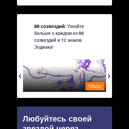
88 созвездий:
Узнайте
больше о каждом из 88
созвездий и 12 знаков
Зодиака!
Andromeda - Андромеда
Antli
Обзор
Обзор
Любуйтесь своей
звездой через