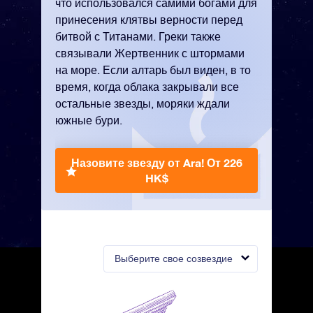
что использовался самими богами для
принесения клятвы верности перед
битвой с Титанами. Греки также
связывали Жертвенник с штормами
на море. Если алтарь был виден, в то
время, когда облака закрывали все
остальные звезды, моряки ждали
южные бури.
Назовите звезду от Ara!
От 226
HK$
Выберите свое созвездие