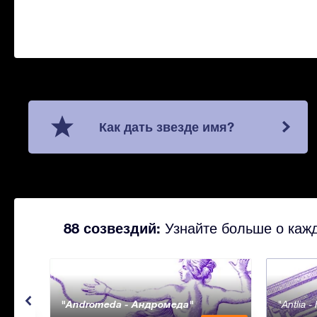
Как дать звезде имя?
88 созвездий:
Узнайте больше о кажд
Andromeda - Андромеда
Antlia 