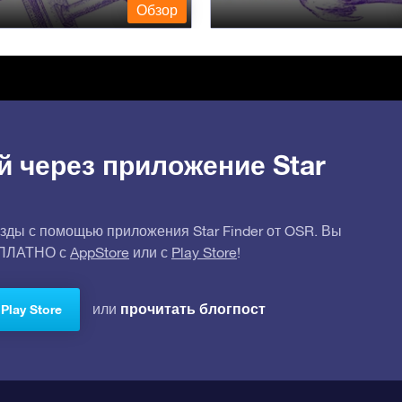
Обзор
й через приложение Star
зды с помощью приложения Star Finder от OSR. Вы
СПЛАТНО с
AppStore
или с
Play Store
!
прочитать блогпост
или
Play Store