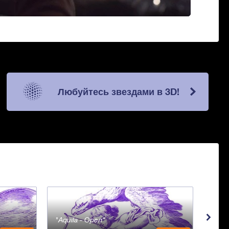
Любуйтесь звездами в 3D!
Aquila - Орел
Aqua