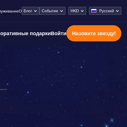
Блог
Событие
HKD
Русский
луживание
О
оративные подарки
Войти
Назовите звезду!