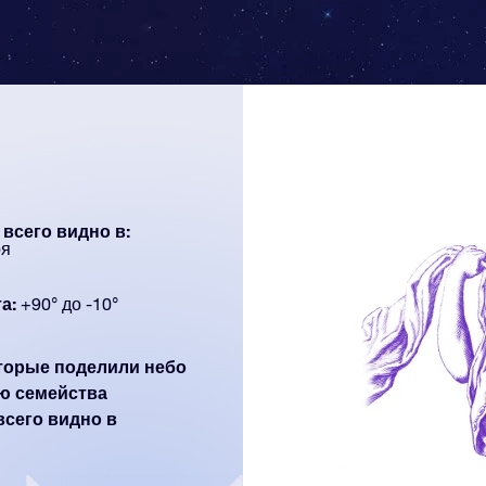
всего видно в:
ря
а:
+90° до -10°
оторые поделили небо
ю семейства
всего видно в