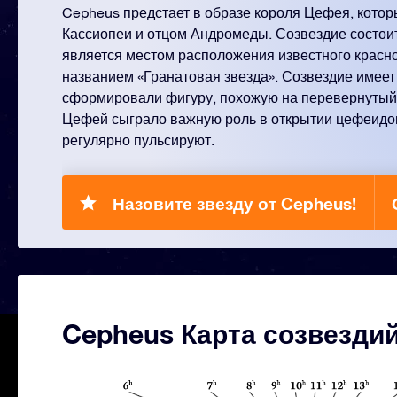
Cepheus предстает в образе короля Цефея, кото
Кассиопеи и отцом Андромеды. Созвездие состоит
является местом расположения известного красно
названием «Гранатовая звезда». Созвездие имеет 
сформировали фигуру, похожую на перевернутый
Цефей сыграло важную роль в открытии цефеидов
регулярно пульсируют.
Назовите звезду от Cepheus!
Cepheus Карта созвезди