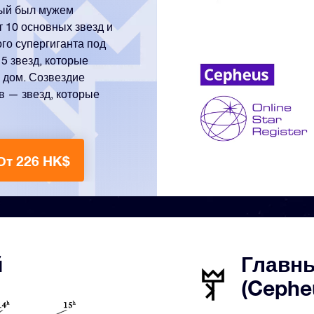
рый был мужем
 10 основных звезд и
го супергиганта под
5 звезд, которые
 дом. Созвездие
 — звезд, которые
От 226 HK$
й
Главн
(Cephe