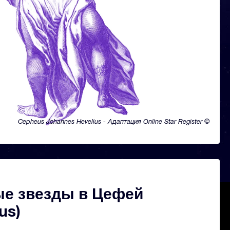
Cepheus Johannes Hevelius - Адаптация Online Star Register ©
ые звезды в Цефей
us)