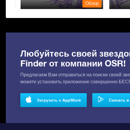
бзор
Обзор
Любуйтесь своей звездо
Finder от компании OSR!
Предлагаем Вам отправиться на поиски своей зве
можете установить приложение совершенно БЕ
Загрузить с AppStore
Скачать в 