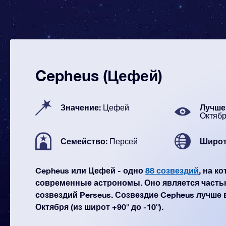
Cepheus (Цефей)
Значение:
Лучше 
Цефей
Октяб
Семейство:
Широт
Персей
Cepheus или Цефей - одно
88 созвездий
, на к
современные астрономы. Оно является часть
созвездий Perseus. Созвездие Cepheus лучше 
Октября (из широт +90° до -10°).