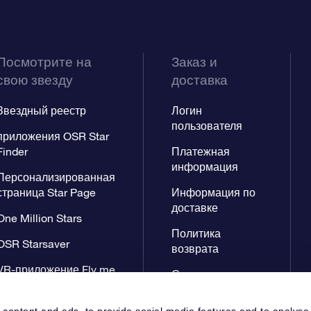
Посмотрите на
Заказ и
свою звезду
доставка
Звездный реестр
Логин
пользователя
приложения OSR Star
Finder
Платежная
информация
Персонализированная
страница Star Page
Информация по
доставке
One Million Stars
Политика
OSR Starsaver
возврата
VR-приложение Fly me
Созвездиях
to the stars