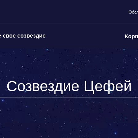
Обс
 свое созвездие
Корп
Созвездие Цефей