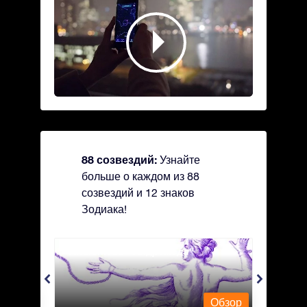
88 созвездий:
Узнайте
больше о каждом из 88
созвездий и 12 знаков
Зодиака!
Andromeda - Андромеда
Antli
Обзор
Обзор