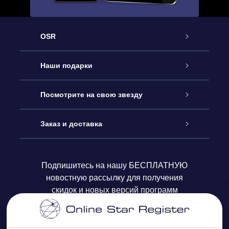
OSR
Обслуживание
Наши подарки
Как с нами связаться
Онлайн подарок Online Star Gift
Посмотрите на свою звезду
Блог
Подарочный набор OSR
Звездный реестр
Заказ и доставка
Часто задаваемые вопросы
Подарок Super Star Gift
приложения OSR Star Finder
Логин пользователя
Подпишитесь на нашу БЕСПЛАТНУЮ
новостную рассылку для получения
Отзывы
Подарочная карта OSR
Персонализированная страница Star Page
Платежная информация
скидок и новых версий программ
Корпоративные подарки
One Million Stars
Информация по доставке