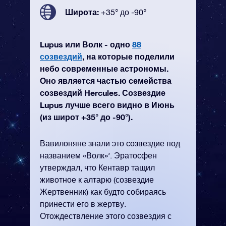
Широта:
+35° до -90°
Lupus или Волк - одно
88
созвездий
, на которые поделили
небо современные астрономы.
Оно является частью семейства
созвездий Hercules. Созвездие
Lupus лучше всего видно в Июнь
(из широт +35° до -90°).
Вавилоняне знали это созвездие под
названием «Волк»’. Эратосфен
утверждал, что Кентавр тащил
животное к алтарю (созвездие
Жертвенник) как будто собираясь
принести его в жертву.
Отождествление этого созвездия с