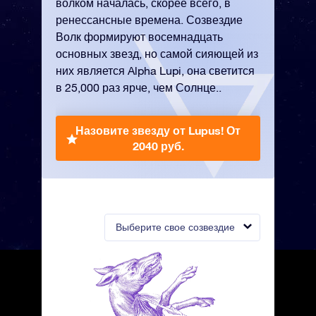
волком началась, скорее всего, в
ренессансные времена. Созвездие
Волк формируют восемнадцать
основных звезд, но самой сияющей из
них является Alpha Lupi, она светится
в 25,000 раз ярче, чем Солнце..
Назовите звезду от Lupus!
От
2040 руб.
Выберите свое созвездие