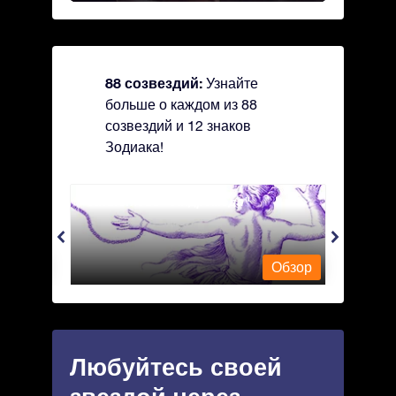
88 созвездий:
Узнайте
больше о каждом из 88
созвездий и 12 знаков
Зодиака!
Andromeda - Андромеда
Antli
Обзор
Обзор
Любуйтесь своей