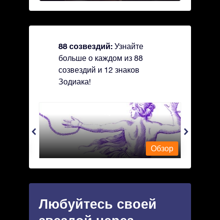
88 созвездий:
Узнайте
больше о каждом из 88
созвездий и 12 знаков
Зодиака!
Andromeda - Андромеда
Antli
Обзор
Обзор
Любуйтесь своей