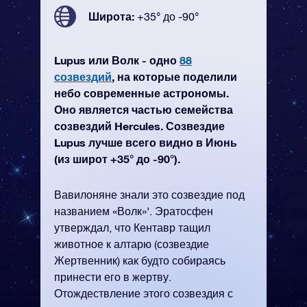
Широта:
+35° до -90°
Lupus или Волк - одно
88
созвездий
, на которые поделили
небо современные астрономы.
Оно является частью семейства
созвездий Hercules. Созвездие
Lupus лучше всего видно в Июнь
(из широт +35° до -90°).
Вавилоняне знали это созвездие под
названием «Волк»’. Эратосфен
утверждал, что Кентавр тащил
животное к алтарю (созвездие
Жертвенник) как будто собираясь
принести его в жертву.
Отождествление этого созвездия с