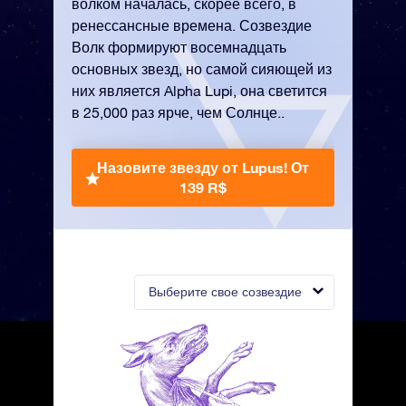
волком началась, скорее всего, в
ренессансные времена. Созвездие
Волк формируют восемнадцать
основных звезд, но самой сияющей из
них является Alpha Lupi, она светится
в 25,000 раз ярче, чем Солнце..
Назовите звезду от Lupus!
От
139 R$
Выберите свое созвездие