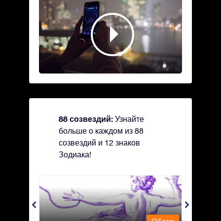
88 созвездий:
Узнайте
больше о каждом из 88
созвездий и 12 знаков
Зодиака!
Andromeda - Андромеда
Antli