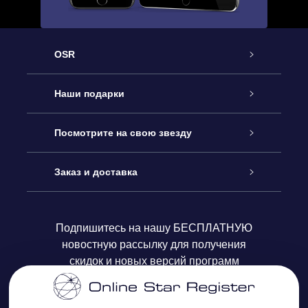
OSR
Обслуживание
Наши подарки
Как с нами связаться
Онлайн подарок Online Star Gift
Посмотрите на свою звезду
Блог
Подарочный набор OSR
Звездный реестр
Заказ и доставка
Часто задаваемые вопросы
Подарок Super Star Gift
приложения OSR Star Finder
Логин пользователя
Подпишитесь на нашу БЕСПЛАТНУЮ
новостную рассылку для получения
Отзывы
Подарочная карта OSR
Персонализированная страница Star Page
Платежная информация
скидок и новых версий программ
Корпоративные подарки
One Million Stars
Информация по доставке