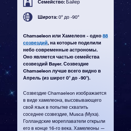
Семейство:
Байер
Широта:
0° до -90°
Chamaeleon или Хамелеон - одно
88
созвездий
, на которые поделили
небо современные астрономы.
Оно является частью семейства
созвездий Bayer. Созвездие
Chamaeleon лучше всего видно в
Апрель (из широт 0° до -90°).
Созвездие Chamaeleon изображается
в виде хамелеона, высовывающего
свой язык в попытке схватить
соседнее созвездие, Musca (Муха).
Голландские мореплаватели открыли
его в конце 16-го века. Хамелеоны —