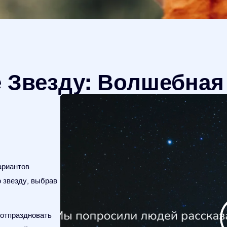
 Звезду: Волшебная
ариантов
 звезду, выбрав
 отпраздновать