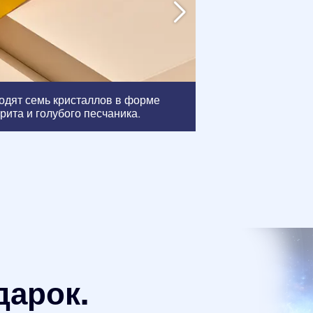
Рамка
: Эта рамк
ходят семь кристаллов в форме
сертификатов, ч
рита и голубого песчаника.
красиво.
дарок.