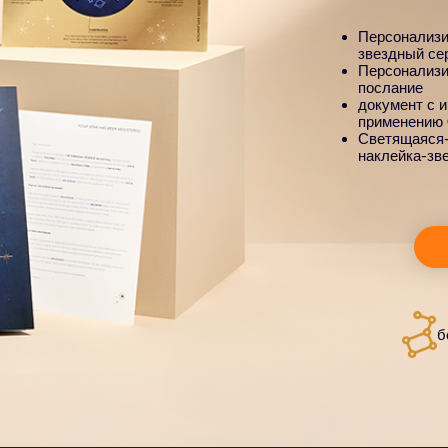
Персонализ
звездный се
Персонализи
послание
документ с 
применению
Светящаяся-
наклейка-зв
б