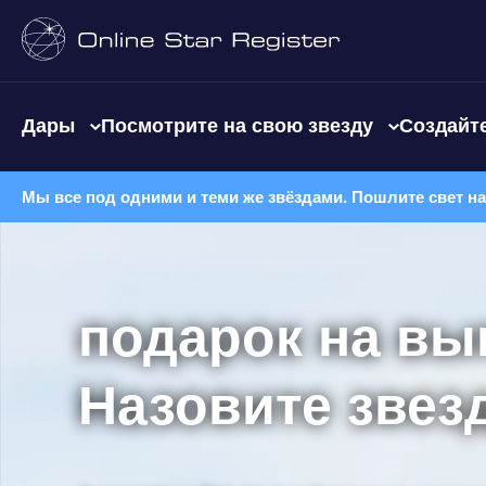
Дары
Посмотрите на свою звезду
Создайте
Мы все под одними и теми же звёздами. Пошлите свет н
подарок на вы
Назовите звез