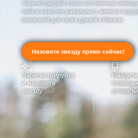
Зарегистрируйте свою собственную сияющу
небе в качестве уникального, вечного подар
выпускной для своих друзей и близких.
Назовите звезду прямо сейчас!
Зарегистрируйте
Найдите
и назовите
помощь
звезду
уникаль