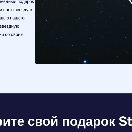
вездный подарок
и свою звезду в
мощью нашего
 звездную
ии со своим
те свой подарок Sta