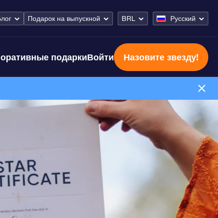
Блог
Подарок на выпускной
BRL
Русский
оративные подарки
Войти
Назовите звезду!