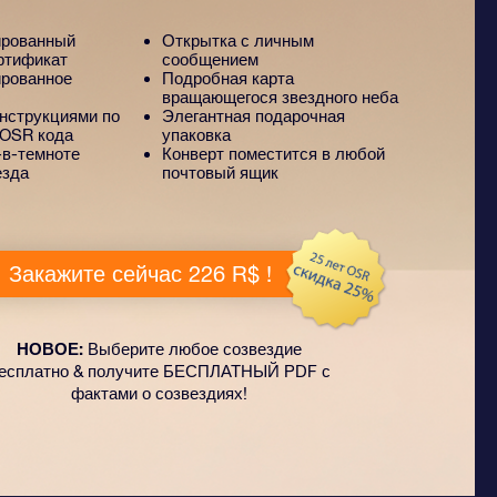
ированный
Открытка с личным
ртификат
сообщением
рованное
Подробная карта
вращающегося звездного неба
инструкциями по
Элегантная подарочная
 OSR кода
упаковка
в-темноте
Конверт поместится в любой
езда
почтовый ящик
Закажите сейчас 226 R$ !
НОВОЕ:
Выберите любое созвездие
есплатно & получите БЕСПЛАТНЫЙ PDF с
фактами о созвездиях!