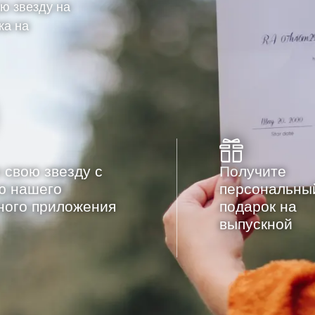
ю звезду на
ка на
 свою звезду с
Получите
ю нашего
персональны
ного приложения
подарок на
выпускной