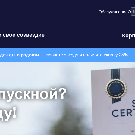
Обслуживание
О
 свое созвездие
Корп
адежды и радости –
назовите звезду и получите скидку 25%!
пускной?
ду!