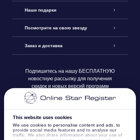
Обслуживание
Наши подарки
Как с нами связаться
Онлайн подарок Online Star Gift
Посмотрите на свою звезду
Блог
Подарочный набор OSR
Звездный реестр
Заказ и доставка
Часто задаваемые вопросы
Подарок Super Star Gift
приложения OSR Star Finder
Логин пользователя
Подпишитесь на нашу БЕСПЛАТНУЮ
новостную рассылку для получения
Отзывы
Подарочная карта OSR
Персонализированная страница Star Page
Платежная информация
скидок и новых версий программ
Корпоративные подарки
One Million Stars
Информация по доставке
OSR Starsaver
Политика возврата
This website uses cookies
We use cookies to personalise content and ads, to
provide social media features and to analyse our
VR-приложение Fly me to the stars
Созвездиях
traffic. We also share information about your use of
our site with our social media, advertising and