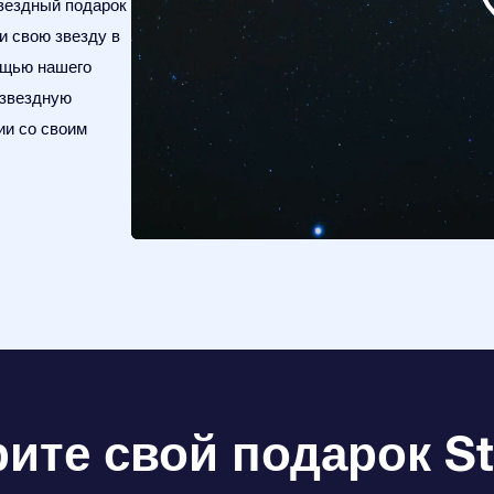
вездный подарок
и свою звезду в
мощью нашего
 звездную
ии со своим
те свой подарок Sta