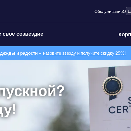
Б
Обслуживание
О
 свое созвездие
Корп
адежды и радости –
назовите звезду и получите скидку 25%!
пускной?
ду!