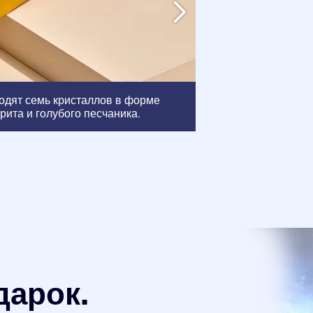
Рамка
: Эта рамк
ходят семь кристаллов в форме
сертификатов, ч
рита и голубого песчаника.
красиво.
дарок.