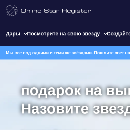
Дары
Посмотрите на свою звезду
Создайте
Мы все под одними и теми же звёздами. Пошлите свет н
подарок на вы
Назовите звез