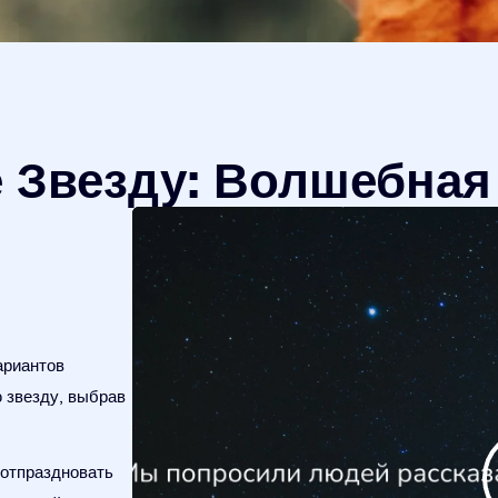
 Звезду: Волшебная
ариантов
 звезду, выбрав
 отпраздновать