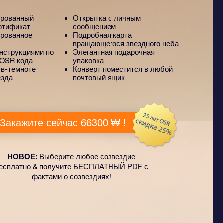
ированный
Открытка с личным
ртификат
сообщением
рованное
Подробная карта
вращающегося звездного неба
инструкциями по
Элегантная подарочная
 OSR кода
упаковка
в-темноте
Конверт поместится в любой
езда
почтовый ящик
Закажите сейчас 66300 ₩ !
НОВОЕ:
Выберите любое созвездие
есплатно & получите БЕСПЛАТНЫЙ PDF с
фактами о созвездиях!