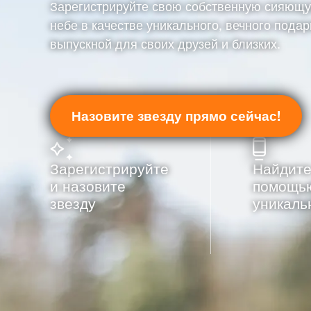
Зарегистрируйте свою собственную сияющу
небе в качестве уникального, вечного подар
выпускной для своих друзей и близких.
Назовите звезду прямо сейчас!
Зарегистрируйте
Найдите
и назовите
помощь
звезду
уникаль