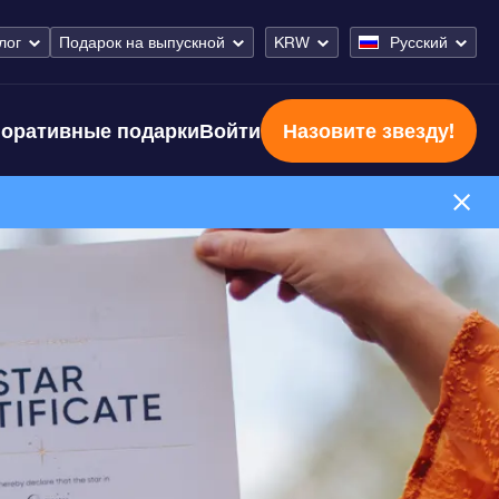
лог
Подарок на выпускной
KRW
Русский
оративные подарки
Войти
Назовите звезду!