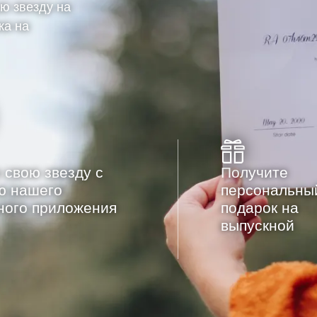
ю звезду на
ка на
 свою звезду с
Получите
ю нашего
персональны
ного приложения
подарок на
выпускной