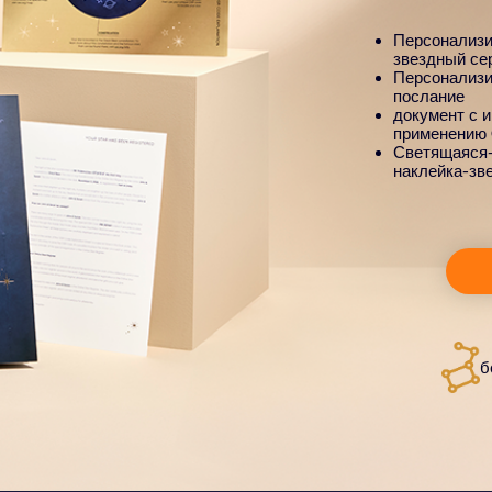
Персонализ
звездный се
Персонализи
послание
документ с 
применению
Светящаяся-
наклейка-зв
б