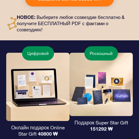
персонализированные документы, которые будут
отправлены по выбранному вами адресу, а также
НОВОЕ:
Выберите любое созвездие бесплатно &
цифровые материалы и возможность бесплатно
получите БЕСПЛАТНЫЙ PDF с фактами о
пользоваться нашими приложениями. Это
созвездиях!
волшебный и вечный подарок друзьям и любимым.
Цифровой
Роскошный
Подарок Super Star Gift
Онлайн подарок Online
151292 ₩
40800 ₩
Star Gift