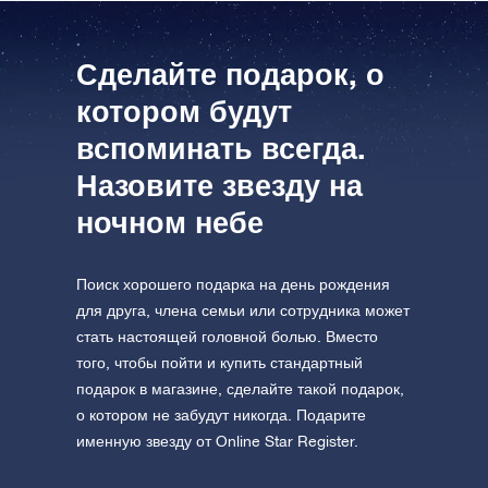
Откройте для себя Вселенную в
посетите One Million Stars
формате VR
Сделайте подарок, о
котором будут
AppStore (iOS)
Play Store (Android)
вспоминать всегда.
Назовите звезду на
ночном небе
Поиск хорошего подарка на день рождения
для друга, члена семьи или сотрудника может
стать настоящей головной болью. Вместо
того, чтобы пойти и купить стандартный
подарок в магазине, сделайте такой подарок,
о котором не забудут никогда. Подарите
именную звезду от Online Star Register.