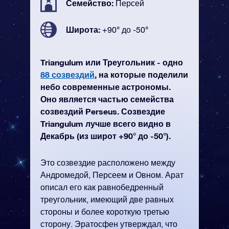
Семейство:
Персей
Широта:
+90° до -50°
Triangulum или Треугольник - одно
88 созвездий
, на которые поделили
небо современные астрономы.
Оно является частью семейства
созвездий Perseus. Созвездие
Triangulum лучше всего видно в
Декабрь (из широт +90° до -50°).
Это созвездие расположено между
Андромедой, Персеем и Овном. Арат
описал его как равнобедренный
треугольник, имеющий две равных
стороны и более короткую третью
сторону. Эратосфен утверждал, что