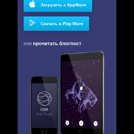
Загрузить с AppStore
Скачать в Play Store
прочитать блогпост
или