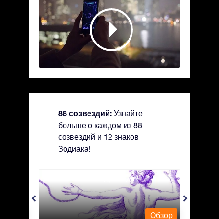
88 созвездий:
Узнайте
больше о каждом из 88
созвездий и 12 знаков
Зодиака!
Andromeda - Андромеда
Antli
Обзор
Обзор