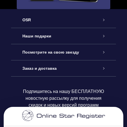
OSR
Обслуживание
Наши подарки
Как с нами связаться
Онлайн подарок Online Star Gift
Посмотрите на свою звезду
Блог
Подарочный набор OSR
Звездный реестр
Заказ и доставка
Часто задаваемые вопросы
Подарок Super Star Gift
приложения OSR Star Finder
Логин пользователя
Подпишитесь на нашу БЕСПЛАТНУЮ
новостную рассылку для получения
Отзывы
Подарочная карта OSR
Персонализированная страница Star Page
Платежная информация
скидок и новых версий программ
Корпоративные подарки
One Million Stars
Информация по доставке