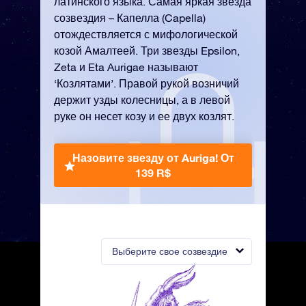
латинского языка. Самая яркая звезда
созвездия – Капелла (Capella)
отождествляется с мифологической
козой Амалтеей. Три звезды Epsilon,
Zeta и Eta Aurigae называют
‘Козлятами’. Правой рукой возничий
держит узды колесницы, а в левой
руке он несет козу и ее двух козлят.
Назовите звезду от Auriga!
От
139 R$
Выберите свое созвездие