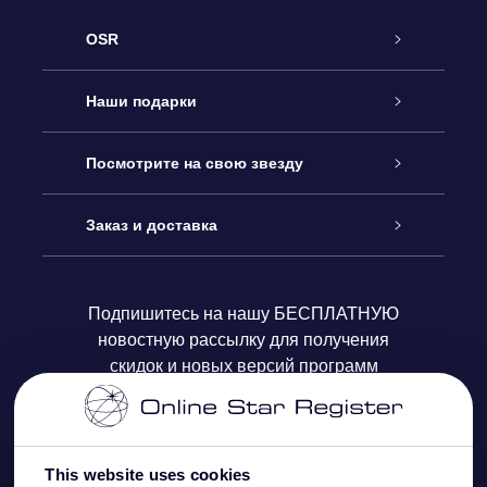
OSR
Обслуживание
Наши подарки
Как с нами связаться
Онлайн подарок Online Star Gift
Посмотрите на свою звезду
Блог
Подарочный набор OSR
Звездный реестр
Заказ и доставка
Часто задаваемые вопросы
Подарок Super Star Gift
приложения OSR Star Finder
Логин пользователя
Подпишитесь на нашу БЕСПЛАТНУЮ
новостную рассылку для получения
Отзывы
Подарочная карта OSR
Персонализированная страница Star Page
Платежная информация
скидок и новых версий программ
Корпоративные подарки
One Million Stars
Информация по доставке
OSR Starsaver
Политика возврата
This website uses cookies