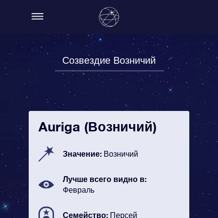
Созвездие Возничий
Auriga (Возничий)
Значение:
Возничий
Лучше всего видно в:
Февраль
Семейство:
Персей