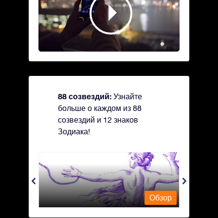
88 созвездий:
Узнайте
больше о каждом из 88
созвездий и 12 знаков
Зодиака!
Andromeda - Андромеда
Antli
Обзор
Обзор