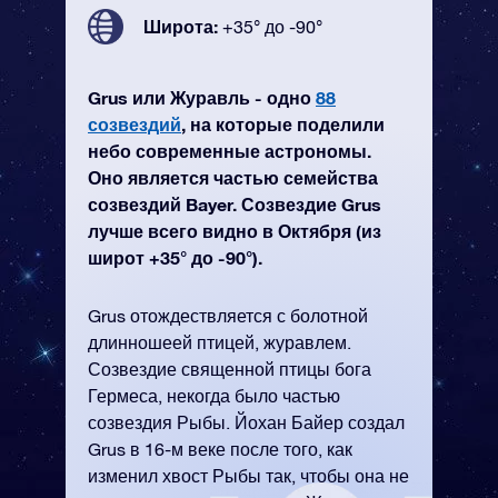
Широта:
+35° до -90°
Grus или Журавль - одно
88
созвездий
, на которые поделили
небо современные астрономы.
Оно является частью семейства
созвездий Bayer. Созвездие Grus
лучше всего видно в Октября (из
широт +35° до -90°).
Grus отождествляется с болотной
длинношеей птицей, журавлем.
Созвездие священной птицы бога
Гермеса, некогда было частью
созвездия Рыбы. Йохан Байер создал
Grus в 16-м веке после того, как
изменил хвост Рыбы так, чтобы она не