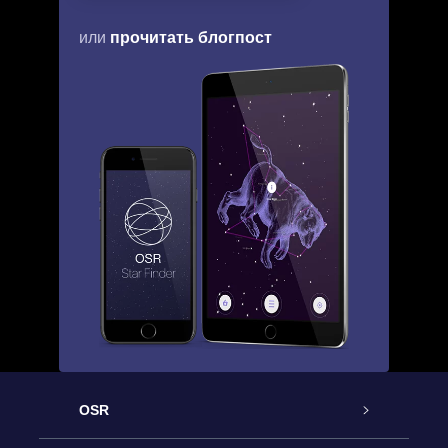
прочитать блогпост
или
OSR