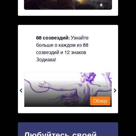
88 созвездий:
Узнайте
больше о каждом из 88
созвездий и 12 знаков
Зодиака!
Andromeda - Андромеда
Antli
Обзор
Обзор
Любуйтесь своей