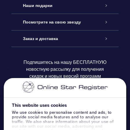
Обслуживание
Наши подарки
Как с нами связаться
Онлайн подарок Online Star Gift
Посмотрите на свою звезду
Блог
Подарочный набор OSR
Звездный реестр
Заказ и доставка
Часто задаваемые вопросы
Подарок Super Star Gift
приложения OSR Star Finder
Логин пользователя
Подпишитесь на нашу БЕСПЛАТНУЮ
новостную рассылку для получения
Отзывы
Подарочная карта OSR
Персонализированная страница Star Page
Платежная информация
скидок и новых версий программ
Корпоративные подарки
One Million Stars
Информация по доставке
OSR Starsaver
Политика возврата
This website uses cookies
We use cookies to personalise content and ads, to
provide social media features and to analyse our
VR-приложение Fly me to the stars
Созвездиях
traffic. We also share information about your use of
our site with our social media, advertising and