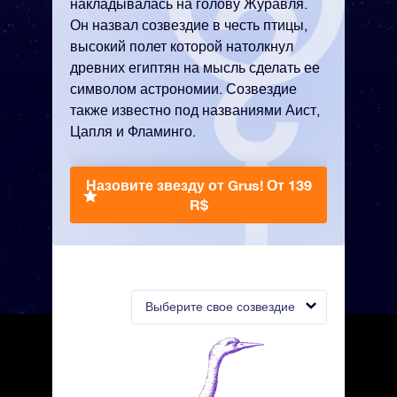
накладывалась на голову Журавля.
Он назвал созвездие в честь птицы,
высокий полет которой натолкнул
древних египтян на мысль сделать ее
символом астрономии. Созвездие
также известно под названиями Аист,
Цапля и Фламинго.
Назовите звезду от Grus!
От 139
R$
Выберите свое созвездие