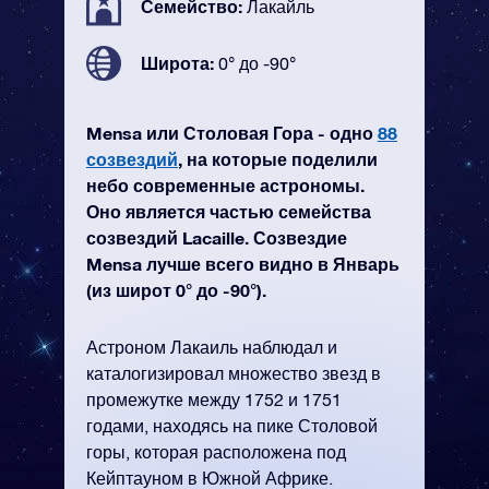
Семейство:
Лакайль
Широта:
0° до -90°
Mensa или Столовая Гора - одно
88
созвездий
, на которые поделили
небо современные астрономы.
Оно является частью семейства
созвездий Lacaille. Созвездие
Mensa лучше всего видно в Январь
(из широт 0° до -90°).
Астроном Лакаиль наблюдал и
каталогизировал множество звезд в
промежутке между 1752 и 1751
годами, находясь на пике Столовой
горы, которая расположена под
Кейптауном в Южной Африке.