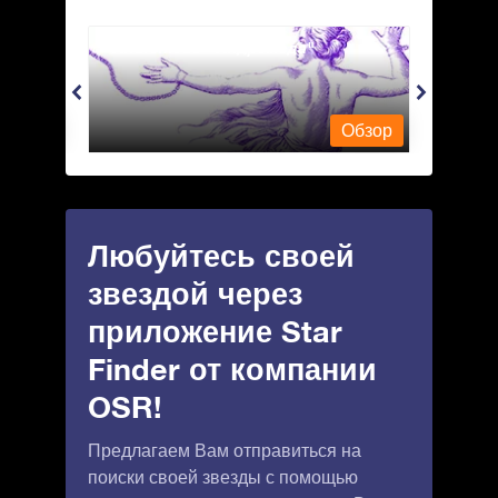
Andromeda - Андромеда
Antli
Обзор
Обзор
Любуйтесь своей
звездой через
приложение Star
Finder от компании
OSR!
Предлагаем Вам отправиться на
поиски своей звезды с помощью