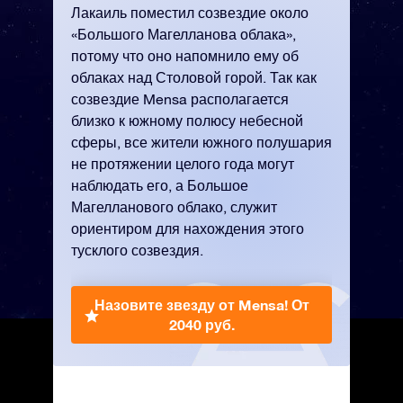
Лакаиль поместил созвездие около
«Большого Магелланова облака»,
потому что оно напомнило ему об
облаках над Столовой горой. Так как
созвездие Mensa располагается
близко к южному полюсу небесной
сферы, все жители южного полушария
не протяжении целого года могут
наблюдать его, а Большое
Магелланового облако, служит
ориентиром для нахождения этого
тусклого созвездия.
Назовите звезду от Mensa!
От
2040 руб.