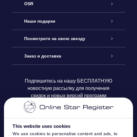
OSR
Обслуживание
Наши подарки
Как с нами связаться
Онлайн подарок Online Star Gift
Посмотрите на свою звезду
Блог
Подарочный набор OSR
Звездный реестр
Заказ и доставка
Часто задаваемые вопросы
Подарок Super Star Gift
приложения OSR Star Finder
Логин пользователя
Подпишитесь на нашу БЕСПЛАТНУЮ
новостную рассылку для получения
Отзывы
Подарочная карта OSR
Персонализированная страница Star Page
Платежная информация
скидок и новых версий программ
Корпоративные подарки
One Million Stars
Информация по доставке
OSR Starsaver
Политика возврата
This website uses cookies
We use cookies to personalise content and ads, to