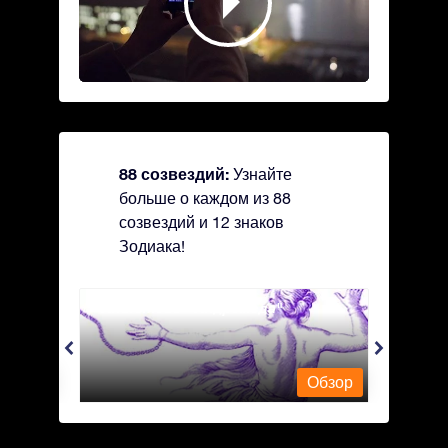
88 созвездий:
Узнайте
больше о каждом из 88
созвездий и 12 знаков
Зодиака!
Andromeda - Андромеда
Antli
Обзор
Обзор