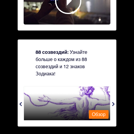
88 созвездий:
Узнайте
больше о каждом из 88
созвездий и 12 знаков
Зодиака!
Andromeda - Андромеда
Antli
Обзор
Обзор