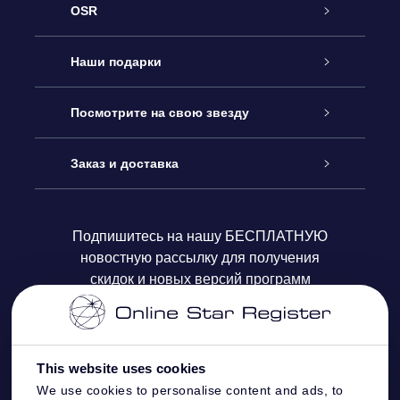
OSR
Обслуживание
Наши подарки
Как с нами связаться
Онлайн подарок Online Star Gift
Посмотрите на свою звезду
Блог
Подарочный набор OSR
Звездный реестр
Заказ и доставка
Часто задаваемые вопросы
Подарок Super Star Gift
приложения OSR Star Finder
Логин пользователя
Подпишитесь на нашу БЕСПЛАТНУЮ
новостную рассылку для получения
Отзывы
Подарочная карта OSR
Персонализированная страница Star Page
Платежная информация
скидок и новых версий программ
Корпоративные подарки
One Million Stars
Информация по доставке
OSR Starsaver
Политика возврата
This website uses cookies
We use cookies to personalise content and ads, to