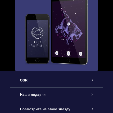
OSR
Обслуживание
Наши подарки
Как с нами связаться
Онлайн подарок Online Star Gift
Посмотрите на свою звезду