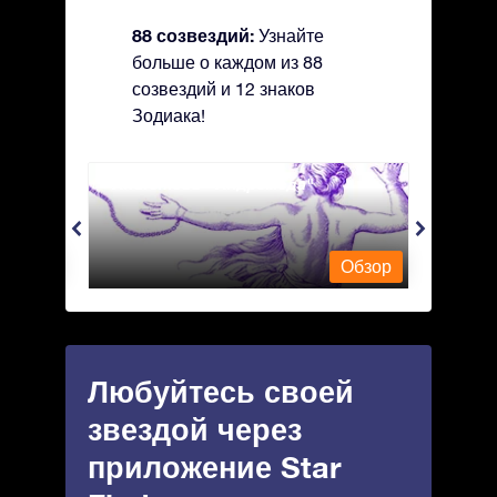
88 созвездий:
Узнайте
больше о каждом из 88
созвездий и 12 знаков
Зодиака!
Andromeda - Андромеда
Antli
Обзор
Обзор
Любуйтесь своей
звездой через
приложение Star