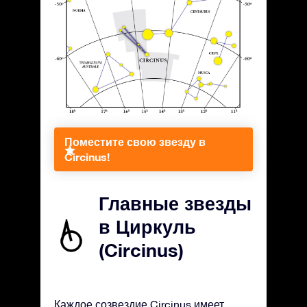
Поместите свою звезду в
Circinus!
Главные звезды
в Циркуль
(Circinus)
Каждое созвездие Circinus имеет