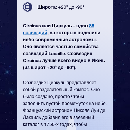
Широта:
+20° до -90°
Circinus или Циркуль - одно
88
созвездий
, на которые поделили
небо современные астрономы.
Оно является частью семейства
созвездий Lacaille. Созвездие
Circinus лучше всего видно в Июнь
(из широт +20° до -90°).
Созвездие Циркуль представляет
собой разделительный компас. Оно
было создано, просто чтобы
заполнить пустой промежуток на небе.
Французский астроном Николя Луи де
Лакаиль добавил его в звездный
каталог в 1750-х годах, чтобы