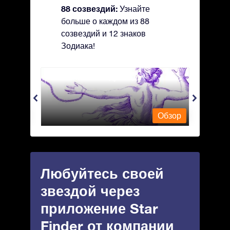
88 созвездий:
Узнайте
больше о каждом из 88
созвездий и 12 знаков
Зодиака!
Andromeda - Андромеда
Antli
Обзор
Обзор
Любуйтесь своей
звездой через
приложение Star
Finder от компании