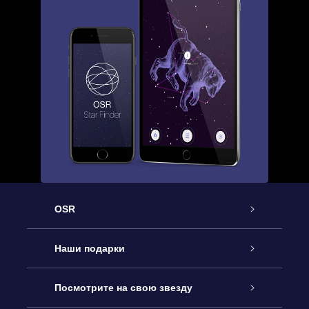
OSR
Обслуживание
Наши подарки
Как с нами связаться
Онлайн подарок Online Star Gift
Посмотрите на свою звезду