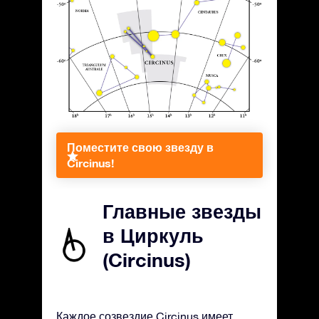
Поместите свою звезду в
Circinus!
Главные звезды
в Циркуль
(Circinus)
Каждое созвездие Circinus имеет