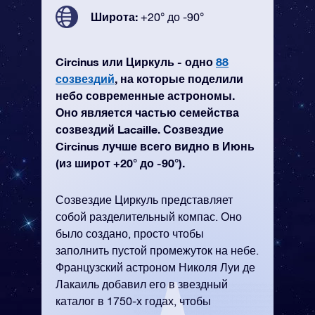
Широта:
+20° до -90°
Circinus или Циркуль - одно
88
созвездий
, на которые поделили
небо современные астрономы.
Оно является частью семейства
созвездий Lacaille. Созвездие
Circinus лучше всего видно в Июнь
(из широт +20° до -90°).
Созвездие Циркуль представляет
собой разделительный компас. Оно
было создано, просто чтобы
заполнить пустой промежуток на небе.
Французский астроном Николя Луи де
Лакаиль добавил его в звездный
каталог в 1750-х годах, чтобы