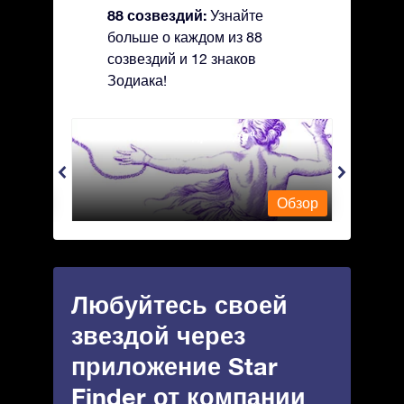
88 созвездий:
Узнайте
больше о каждом из 88
созвездий и 12 знаков
Зодиака!
Andromeda - Андромеда
Antli
Обзор
Обзор
Любуйтесь своей
звездой через
приложение Star
Finder от компании