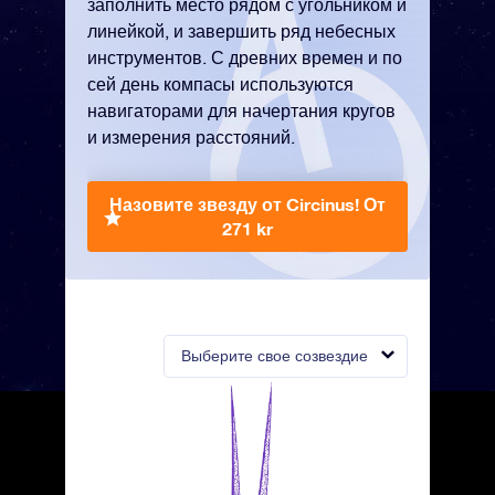
заполнить место рядом с угольником и
линейкой, и завершить ряд небесных
инструментов. С древних времен и по
сей день компасы используются
навигаторами для начертания кругов
и измерения расстояний.
Назовите звезду от Circinus!
От
271 kr
Выберите свое созвездие